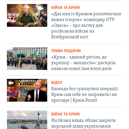
ВІЙНА ТА КРИМ
«Для них із Кримом розпочнеться
важка історія»: командир ОТУ
«Одеса» – про пастку для
російських військ на
Кінбурнській косі
ПРАВА ЛЮДИНИ
«Крим – єдиний регіон, де
українці – меншість»: дискусія
навколо нової пам'ятної дати
ВІДЕО
Блокада без сухопутної операції:
Крим сам себе не заправить і не
прогодує | Крим.Реалії
ВІЙНА ТА КРИМ
Російська влада обіцяє закрити
морський шлях українським