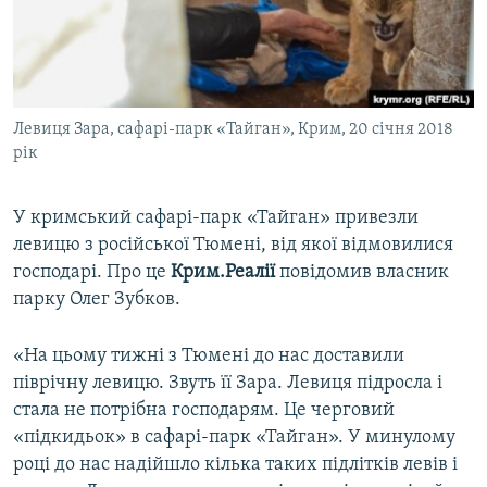
ВІДЕОУРОКИ «ELIFBE»
Русский
СВІДЧЕННЯ ОКУПАЦІЇ
Qırımtatar
УКРАЇНСЬКА ПРОБЛЕМА КРИМУ
Левиця Зара, сафарі-парк «Тайган», Крим, 20 січня 2018
ДОЛУЧАЙСЯ!
ІНФОГРАФІКА
рік
У кримський сафарі-парк «Тайган» привезли
Усі сайти RFE/RL
левицю з російської Тюмені, від якої відмовилися
господарі. Про це
Крим.Реалії
повідомив власник
парку Олег Зубков.
«На цьому тижні з Тюмені до нас доставили
піврічну левицю. Звуть її Зара. Левиця підросла і
стала не потрібна господарям. Це черговий
«підкидьок» в сафарі-парк «Тайган». У минулому
році до нас надійшло кілька таких підлітків левів і