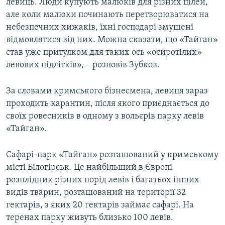
левиць. Люди купують малюків для різних цілей,
але коли малюки починають перетворюватися на
небезпечних хижаків, їхні господарі змушені
відмовлятися від них. Можна сказати, що «Тайган»
став уже притулком для таких ось «осиротілих»
левових підлітків», – розповів Зубков.
За словами кримського бізнесмена, левиця зараз
проходить карантин, після якого приєднається до
своїх ровесників в одному з вольєрів парку левів
«Тайган».
Сафарі-парк «Тайган» розташований у кримському
місті Білогірськ. Це найбільший в Європі
розплідник різних порід левів і багатьох інших
видів тварин, розташований на території 32
гектарів, з яких 20 гектарів займає сафарі. На
теренах парку живуть близько 100 левів.