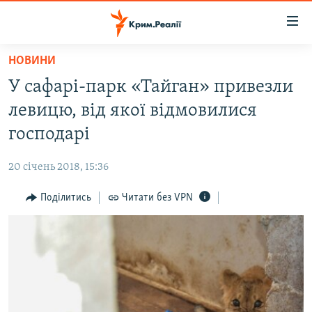
Доступність
посилання
Перейти
НОВИНИ
до
НОВИНИ
У сафарі-парк «Тайган» привезли
основного
ВОДА.КРИМ
матеріалу
левицю, від якої відмовилися
ВІДЕО ТА ФОТО
Перейти
господарі
до
ПОЛІТИКА
основної
20 січень 2018, 15:36
БЛОГИ
навігації
Перейти
Поділитись
Читати без VPN
ПОГЛЯД
до
ІНТЕРВ'Ю
пошуку
ВСЕ ЗА ДЕНЬ
СПЕЦПРОЕКТИ
ЯК ОБІЙТИ БЛОКУВАННЯ
ДЕПОРТАЦІЯ