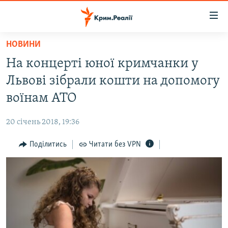
Доступність
посилання
Перейти
НОВИНИ
до
НОВИНИ
На концерті юної кримчанки у
основного
ВОДА.КРИМ
матеріалу
Львові зібрали кошти на допомогу
ВІДЕО ТА ФОТО
Перейти
воїнам АТО
до
ПОЛІТИКА
основної
20 січень 2018, 19:36
БЛОГИ
навігації
Перейти
Поділитись
Читати без VPN
ПОГЛЯД
до
ІНТЕРВ'Ю
пошуку
ВСЕ ЗА ДЕНЬ
СПЕЦПРОЕКТИ
ЯК ОБІЙТИ БЛОКУВАННЯ
ДЕПОРТАЦІЯ