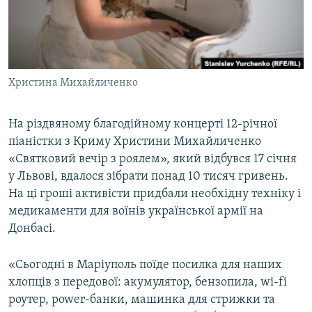
ВІДЕОУРОКИ «ELIFBE»
Русский
СВІДЧЕННЯ ОКУПАЦІЇ
Qırımtatar
УКРАЇНСЬКА ПРОБЛЕМА КРИМУ
Христина Михайличенко
ДОЛУЧАЙСЯ!
ІНФОГРАФІКА
На різдвяному благодійному концерті 12-річної
піаністки з Криму Христини Михайличенко
Усі сайти RFE/RL
«Святковий вечір з роялем», який відбувся 17 січня
у Львові, вдалося зібрати понад 10 тисяч гривень.
На ці гроші активісти придбали необхідну техніку і
медикаменти для воїнів української армії на
Донбасі.
«Сьогодні в Маріуполь поїде посилка для наших
хлопців з передової: акумулятор, бензопила, wi-fi
роутер, power-банки, машинка для стрижки та