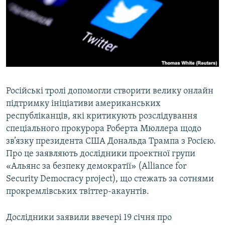
ВІДЕОУРОКИ «ELIFBE»
Русский
СВІДЧЕННЯ ОКУПАЦІЇ
Qırımtatar
УКРАЇНСЬКА ПРОБЛЕМА КРИМУ
ДОЛУЧАЙСЯ!
ІНФОГРАФІКА
Російські тролі допомогли створити велику онлайн
підтримку ініціативи американських
Усі сайти RFE/RL
республіканців, які критикують розслідування
спеціального прокурора Роберта Мюллера щодо
зв’язку президента США Дональда Трампа з Росією.
Про це заявляють дослідники проектної групи
«Альянс за безпеку демократії» (Alliance for
Security Democracy project), що стежать за сотнями
прокремлівських твіттер-акаунтів.
Дослідники заявили ввечері 19 січня про