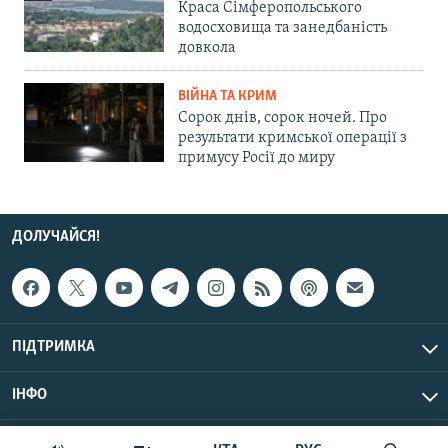
Краса Сімферопольського
водосховища та занедбаність
довкола
ВІЙНА ТА КРИМ
Сорок днів, сорок ночей. Про
результати кримської операції з
примусу Росії до миру
ДОЛУЧАЙСЯ!
ПІДТРИМКА
ІНФО
© Крим.Реалії, 2026 | Усі права застережено.