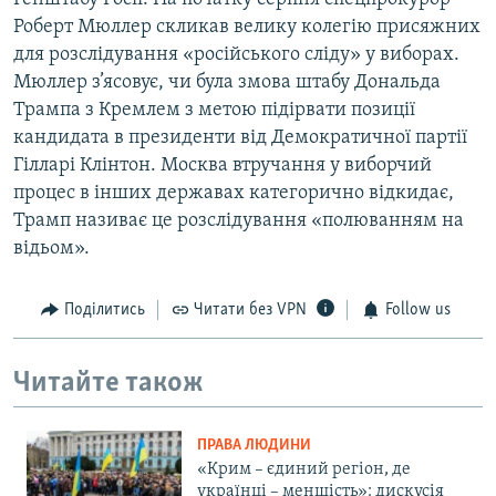
Роберт Мюллер скликав велику колегію присяжних
для розслідування «російського сліду» у виборах.
Мюллер з’ясовує, чи була змова штабу Дональда
Трампа з Кремлем з метою підірвати позиції
кандидата в президенти від Демократичної партії
Гілларі Клінтон. Москва втручання у виборчий
процес в інших державах категорично відкидає,
Трамп називає це розслідування «полюванням на
відьом».
Поділитись
Читати без VPN
Follow us
Читайте також
ПРАВА ЛЮДИНИ
«Крим – єдиний регіон, де
українці – меншість»: дискусія