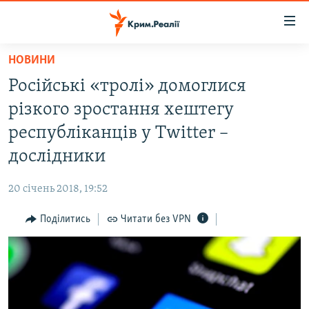
Доступність
посилання
Перейти
НОВИНИ
до
НОВИНИ
Російські «тролі» домоглися
основного
ВОДА.КРИМ
матеріалу
різкого зростання хештегу
ВІДЕО ТА ФОТО
Перейти
республіканців у Twitter –
до
ПОЛІТИКА
дослідники
основної
БЛОГИ
навігації
20 січень 2018, 19:52
Перейти
ПОГЛЯД
до
Поділитись
Читати без VPN
ІНТЕРВ'Ю
пошуку
ВСЕ ЗА ДЕНЬ
СПЕЦПРОЕКТИ
ЯК ОБІЙТИ БЛОКУВАННЯ
ДЕПОРТАЦІЯ