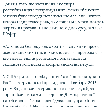
Доказів того, що напади на Мюллера
республіканців і підтримуваних Росією облікових
записів були скоординованими немає, але Twitter-
шторм підкреслює роль, яку соціальні медіа можуть
зіграти в просуванні політичного дискурсу, заявляє
Шефер.
«Альянс за безпеку демократії» – спільний проект
американських і німецьких юристів і програмістів,
що вивчає вплив російської пропаганди на
західноєвропейські й американські інститути.
У США триває розслідування ймовірного втручання
Росії в американські президентські вибори 2016
року. За даними американських спецслужб, за
торішніми атаками на сервери Демократичної
партії стояло Головне розвідувальне управління
Генштабу Росії. На початку серпня спецпрокурор