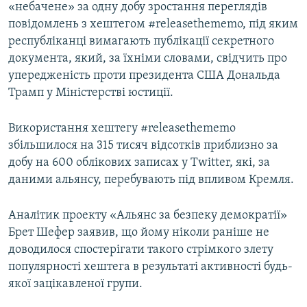
«небачене» за одну добу зростання переглядів
повідомлень з хештегом #releasethememo, під яким
республіканці вимагають публікації секретного
документа, який, за їхніми словами, свідчить про
упередженість проти президента США Дональда
Трамп у Міністерстві юстиції.
Використання хештегу #releasethememo
збільшилося на 315 тисяч відсотків приблизно за
добу на 600 облікових записах у Twitter, які, за
даними альянсу, перебувають під впливом Кремля.
Аналітик проекту «Альянс за безпеку демократії»
Брет Шефер заявив, що йому ніколи раніше не
доводилося спостерігати такого стрімкого злету
популярності хештега в результаті активності будь-
якої зацікавленої групи.