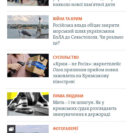
навколо нової пам'ятної дати
ВІЙНА ТА КРИМ
Російська влада обіцяє закрити
морський шлях українським
БпЛА до Севастополя. Чи реально
це?
СУСПІЛЬСТВО
«Крим – не Росія»: маркетплейс
Ozon припинив прийом нових
замовлень на Кримському
півострові
ПРАВА ЛЮДИНИ
Мить – і ти шпигун. Як у
кримських судах розглядають
звинувачення в держзраді
ФОТОГАЛЕРЕЇ