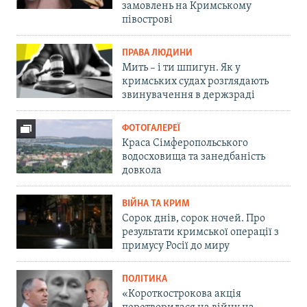
замовлень на Кримському
півострові
ПРАВА ЛЮДИНИ
Мить – і ти шпигун. Як у
кримських судах розглядають
звинувачення в держзраді
ФОТОГАЛЕРЕЇ
Краса Сімферопольського
водосховища та занедбаність
довкола
ВІЙНА ТА КРИМ
Сорок днів, сорок ночей. Про
результати кримської операції з
примусу Росії до миру
ПОЛІТИКА
«Короткострокова акція