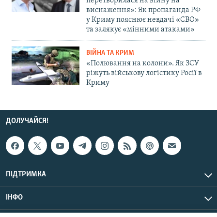
перетворилася на війну на
виснаження»: Як пропаганда РФ
у Криму пояснює невдачі «СВО»
та залякує «мінними атаками»
ВІЙНА ТА КРИМ
«Полювання на колони». Як ЗСУ
ріжуть військову логістику Росії в
Криму
ДОЛУЧАЙСЯ!
ПІДТРИМКА
ІНФО