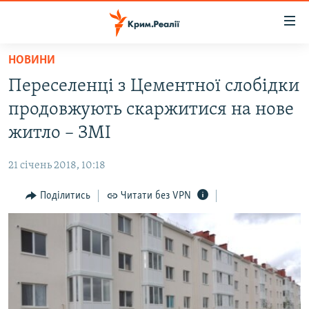
Доступність
посилання
Перейти
НОВИНИ
до
НОВИНИ
Переселенці з Цементної слобідки
основного
ВОДА.КРИМ
матеріалу
продовжують скаржитися на нове
ВІДЕО ТА ФОТО
Перейти
житло – ЗМІ
до
ПОЛІТИКА
основної
21 січень 2018, 10:18
БЛОГИ
навігації
Перейти
Поділитись
Читати без VPN
ПОГЛЯД
до
ІНТЕРВ'Ю
пошуку
ВСЕ ЗА ДЕНЬ
СПЕЦПРОЕКТИ
ЯК ОБІЙТИ БЛОКУВАННЯ
ДЕПОРТАЦІЯ