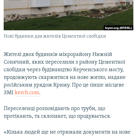
ВІДЕОУРОКИ «ELIFBE»
Русский
СВІДЧЕННЯ ОКУПАЦІЇ
Qırımtatar
УКРАЇНСЬКА ПРОБЛЕМА КРИМУ
Нові будинки для жителів Цементної слобідки
ДОЛУЧАЙСЯ!
ІНФОГРАФІКА
Жителі двох будинків мікрорайону Нижній
Сонячний, яких переселили з району Цементної
Усі сайти RFE/RL
слобідки через будівництво Керченського мосту,
продовжують скаржитися на нове житло, надане
російським урядом Криму. Про це пише місцеве
ЗМІ
kerch.com
.
Переселенці розповідають про труби, що
протікають, та склопакет, що продувається.
«Кілька людей ще не отримали документи на нове