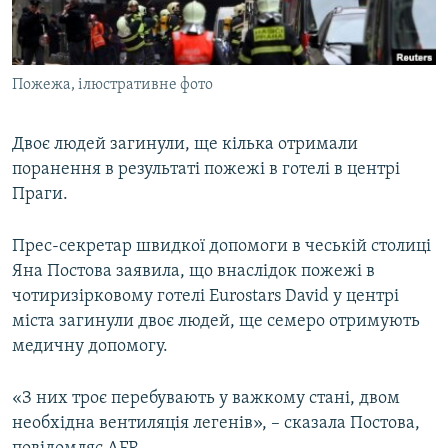
ВІДЕОУРОКИ «ELIFBE»
Русский
СВІДЧЕННЯ ОКУПАЦІЇ
Qırımtatar
Пожежа, ілюстративне фото
УКРАЇНСЬКА ПРОБЛЕМА КРИМУ
ДОЛУЧАЙСЯ!
ІНФОГРАФІКА
Двоє людей загинули, ще кілька отримали
поранення в результаті пожежі в готелі в центрі
Праги.
Усі сайти RFE/RL
Прес-секретар швидкої допомоги в чеській столиці
Яна Постова заявила, що внаслідок пожежі в
чотиризірковому готелі Eurostars David у центрі
міста загинули двоє людей, ще семеро отримують
медичну допомогу.
«З них троє перебувають у важкому стані, двом
необхідна вентиляція легенів», – сказала Постова,