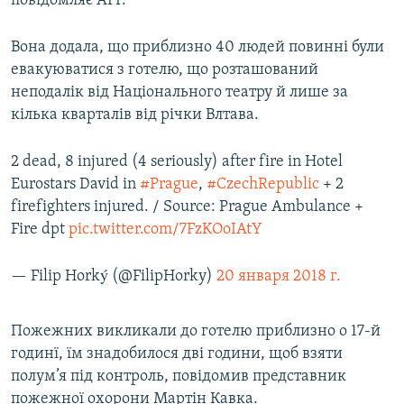
повідомляє AFP.
Вона додала, що приблизно 40 людей повинні були
евакуюватися з готелю, що розташований
неподалік від Національного театру й лише за
кілька кварталів від річки Влтава.
2 dead, 8 injured (4 seriously) after fire in Hotel
Eurostars David in
#Prague
,
#CzechRepublic
+ 2
firefighters injured. / Source: Prague Ambulance +
Fire dpt
pic.twitter.com/7FzKOoIAtY
— Filip Horký (@FilipHorky)
20 января 2018 г.
Пожежних викликали до готелю приблизно о 17-й
годинї, їм знадобилося дві години, щоб взяти
полум’я під контроль, повідомив представник
пожежної охорони Мартін Кавка.