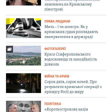
замовлень на Кримському
півострові
ПРАВА ЛЮДИНИ
Мить – і ти шпигун. Як у
кримських судах розглядають
звинувачення в держзраді
ФОТОГАЛЕРЕЇ
Краса Сімферопольського
водосховища та занедбаність
довкола
ВІЙНА ТА КРИМ
Сорок днів, сорок ночей. Про
результати кримської операції з
примусу Росії до миру
ПОЛІТИКА
«Короткострокова акція