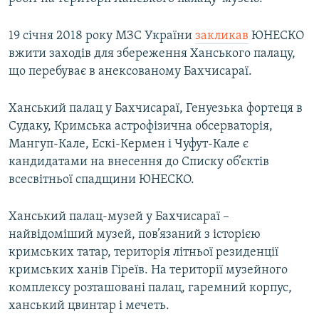
19 січня 2018 року МЗС України
закликав
ЮНЕСКО
вжити заходів для збереження Ханського палацу,
що перебуває в анексованому Бахчисараї.
Ханський палац у Бахчисараї, Генуезька фортеця в
Судаку, Кримська астрофізична обсерваторія,
Мангуп-Кале, Ескі-Кермен і Чуфут-Кале є
кандидатами на внесення до Списку об’єктів
всесвітньої спадщини ЮНЕСКО.
Ханський палац-музей у Бахчисараї –
найвідоміший музей, пов’язаний з історією
кримських татар, територія літньої резиденції
кримських ханів Гіреїв. На території музейного
комплексу розташовані палац, гаремний корпус,
ханський цвинтар і мечеть.