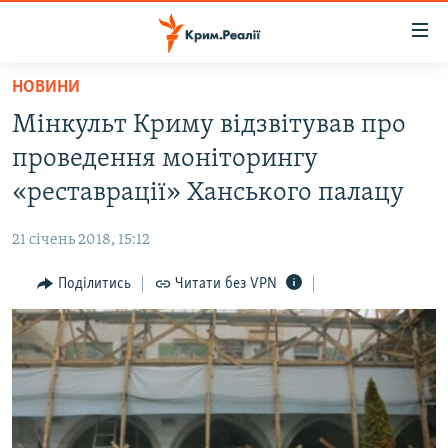
Доступність
посилання
Перейти
НОВИНИ
до
НОВИНИ
Мінкульт Криму відзвітував про
основного
ВОДА.КРИМ
матеріалу
проведення моніторингу
ВІДЕО ТА ФОТО
Перейти
«реставрації» Ханського палацу
до
ПОЛІТИКА
основної
21 січень 2018, 15:12
БЛОГИ
навігації
Перейти
Поділитись
Читати без VPN
ПОГЛЯД
до
ІНТЕРВ'Ю
пошуку
ВСЕ ЗА ДЕНЬ
СПЕЦПРОЕКТИ
ЯК ОБІЙТИ БЛОКУВАННЯ
ДЕПОРТАЦІЯ