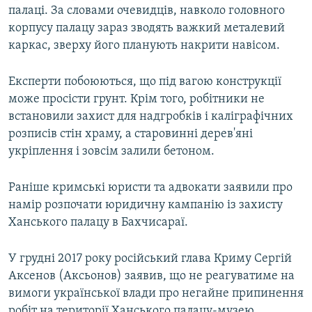
палаці. За словами очевидців, навколо головного
корпусу палацу зараз зводять важкий металевий
каркас, зверху його планують накрити навісом.
Експерти побоюються, що під вагою конструкції
може просісти грунт. Крім того, робітники не
встановили захист для надгробків і каліграфічних
розписів стін храму, а старовинні дерев'яні
укріплення і зовсім залили бетоном.
Раніше кримські юристи та адвокати заявили про
намір розпочати юридичну кампанію із захисту
Ханського палацу в Бахчисараї.
У грудні 2017 року російський глава Криму Сергій
Аксенов (Аксьонов) заявив, що не реагуватиме на
вимоги української влади про негайне припинення
робіт на території Ханського палацу-музею.