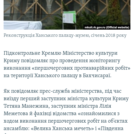
ВІДЕОУРОКИ «ELIFBE»
Русский
СВІДЧЕННЯ ОКУПАЦІЇ
Qırımtatar
УКРАЇНСЬКА ПРОБЛЕМА КРИМУ
Реконструкція Ханського палацу-музею, січень 2018 року
ДОЛУЧАЙСЯ!
ІНФОГРАФІКА
Підконтрольне Кремлю Міністерство культури
Криму повідомляє про проведення моніторингу
Усі сайти RFE/RL
виконання «першочергових протиаварійних робіт»
на території Ханського палацу в Бахчисараї.
Як повідомляє прес-служба міністерства, під час
виїзду перший заступник міністра культури Криму
Тетяна Манежина, заступник міністра Лілія
Меметова й фахівці відомства «ознайомилися з
ходом виконання першочергових робіт на об'єктах
ансамблю: «Велика Ханська мечеть» і «Південна