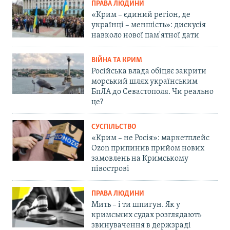
ПРАВА ЛЮДИНИ
«Крим – єдиний регіон, де
українці – меншість»: дискусія
навколо нової пам'ятної дати
ВІЙНА ТА КРИМ
Російська влада обіцяє закрити
морський шлях українським
БпЛА до Севастополя. Чи реально
це?
СУСПІЛЬСТВО
«Крим – не Росія»: маркетплейс
Ozon припинив прийом нових
замовлень на Кримському
півострові
ПРАВА ЛЮДИНИ
Мить – і ти шпигун. Як у
кримських судах розглядають
звинувачення в держзраді