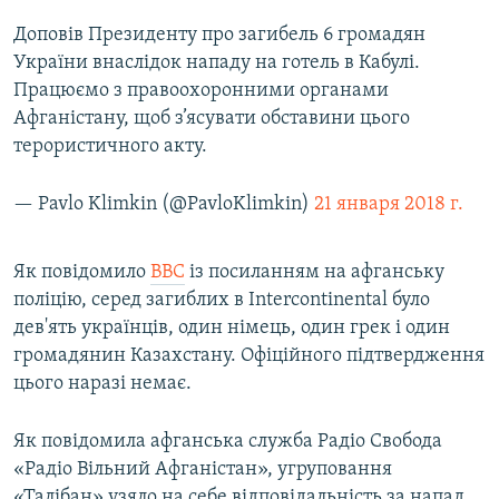
Доповів Президенту про загибель 6 громадян
України внаслідок нападу на готель в Кабулі.
Працюємо з правоохоронними органами
Афганістану, щоб з’ясувати обставини цього
терористичного акту.
— Pavlo Klimkin (@PavloKlimkin)
21 января 2018 г.
Як повідомило
BBC
із посиланням на афганську
поліцію, серед загиблих в Intercontinental було
дев'ять українців, один німець, один грек і один
громадянин Казахстану. Офіційного підтвердження
цього наразі немає.
Як повідомила афганська служба Радіо Свобода
«Радіо Вільний Афганістан», угруповання
«Талібан» узяло на себе відповідальність за напад