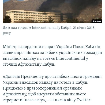
ВІДЕОУРОКИ «ELIFBE»
Русский
СВІДЧЕННЯ ОКУПАЦІЇ
Qırımtatar
УКРАЇНСЬКА ПРОБЛЕМА КРИМУ
Дим над готелем Intercontinental у Кабулі, 21 січня 2018
ДОЛУЧАЙСЯ!
ІНФОГРАФІКА
року
Міністр закордонних справ України Павло Клімкін
Усі сайти RFE/RL
заявив про шістьох загиблих українських громадян
внаслідок нападу на готель Intercontinental у
столиці Афганістану Кабулі.
«Доповів Президенту про загибель шести громадян
України внаслідок нападу на готель в Кабулі.
Працюємо з правоохоронними органами
Афганістану, щоб з’ясувати обставини цього
терористичного акту», – написав він у Twitter.