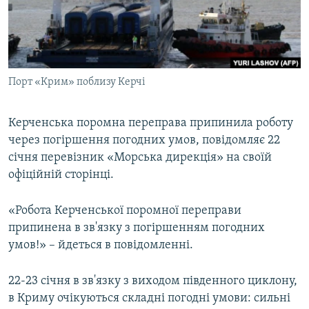
ВІДЕОУРОКИ «ELIFBE»
Русский
СВІДЧЕННЯ ОКУПАЦІЇ
Qırımtatar
УКРАЇНСЬКА ПРОБЛЕМА КРИМУ
Порт «Крим» поблизу Керчі
ДОЛУЧАЙСЯ!
ІНФОГРАФІКА
Керченська поромна переправа припинила роботу
через погіршення погодних умов, повідомляє 22
Усі сайти RFE/RL
січня перевізник «Морська дирекція» на своїй
офіційній сторінці.
«Робота Керченської поромної переправи
припинена в зв'язку з погіршенням погодних
умов!» – йдеться в повідомленні.
22-23 січня в зв'язку з виходом південного циклону,
в Криму очікуються складні погодні умови: сильні