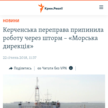
Доступність
посилання
Перейти
НОВИНИ
до
НОВИНИ
Керченська переправа припинила
основного
ВОДА.КРИМ
матеріалу
роботу через шторм – «Морська
ВІДЕО ТА ФОТО
Перейти
дирекція»
до
ПОЛІТИКА
основної
22 січень 2018, 11:37
БЛОГИ
навігації
Перейти
Поділитись
Читати без VPN
ПОГЛЯД
до
ІНТЕРВ'Ю
пошуку
ВСЕ ЗА ДЕНЬ
СПЕЦПРОЕКТИ
ЯК ОБІЙТИ БЛОКУВАННЯ
ДЕПОРТАЦІЯ