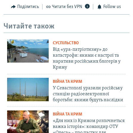
Поділитись
Читати без VPN
Follow us
Читайте також
СУСПІЛЬСТВО
Від «ура-патріотизму» до
катастрофи: якими є настрої та
наративи російських блогерів у
Криму
ВІЙНА ТА КРИМ
У Севастополі уразили російську
станцію радіоелектронної
боротьби: якими будуть наслідки
ВІЙНА ТА КРИМ
«Для них із Кримом розпочнеться
важка історія»: командир ОТУ
«Одеса» – про пастку для