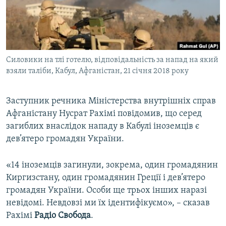
ВІДЕОУРОКИ «ELIFBE»
Русский
СВІДЧЕННЯ ОКУПАЦІЇ
Qırımtatar
УКРАЇНСЬКА ПРОБЛЕМА КРИМУ
Силовики на тлі готелю, відповідальність за напад на який
ДОЛУЧАЙСЯ!
ІНФОГРАФІКА
взяли таліби, Кабул, Афганістан, 21 січня 2018 року
Заступник речника Міністерства внутрішніх справ
Усі сайти RFE/RL
Афганістану Нусрат Рахімі повідомив, що серед
загиблих внаслідок нападу в Кабулі іноземців є
дев’ятеро громадян України.
«14 іноземців загинули, зокрема, один громадянин
Киргизстану, один громадянин Греції і дев’ятеро
громадян України. Особи ще трьох інших наразі
невідомі. Невдовзі ми їх ідентифікуємо», – сказав
Рахімі
Радіо Свобода
.