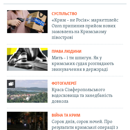
СУСПІЛЬСТВО
«Крим – не Росія»: маркетплейс
Ozon припинив прийом нових
замовлень на Кримському
півострові
ПРАВА ЛЮДИНИ
Мить – і ти шпигун. Як у
кримських судах розглядають
звинувачення в держзраді
ФОТОГАЛЕРЕЇ
Краса Сімферопольського
водосховища та занедбаність
довкола
ВІЙНА ТА КРИМ
Сорок днів, сорок ночей. Про
результати кримської операції з