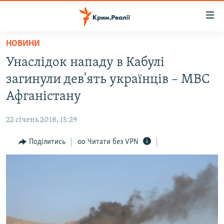
Доступність
посилання
Перейти
НОВИНИ
до
НОВИНИ
Унаслідок нападу в Кабулі
основного
ВОДА.КРИМ
матеріалу
загинули дев'ять українців – МВС
ВІДЕО ТА ФОТО
Перейти
Афганістану
до
ПОЛІТИКА
основної
22 січень 2018, 15:29
БЛОГИ
навігації
Перейти
Поділитись
Читати без VPN
ПОГЛЯД
до
ІНТЕРВ'Ю
пошуку
ВСЕ ЗА ДЕНЬ
СПЕЦПРОЕКТИ
ЯК ОБІЙТИ БЛОКУВАННЯ
ДЕПОРТАЦІЯ