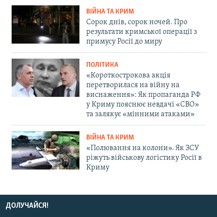
ВІЙНА ТА КРИМ
Сорок днів, сорок ночей. Про
результати кримської операції з
примусу Росії до миру
ПОЛІТИКА
«Короткострокова акція
перетворилася на війну на
виснаження»: Як пропаганда РФ
у Криму пояснює невдачі «СВО»
та залякує «мінними атаками»
ВІЙНА ТА КРИМ
«Полювання на колони». Як ЗСУ
ріжуть військову логістику Росії в
Криму
ДОЛУЧАЙСЯ!