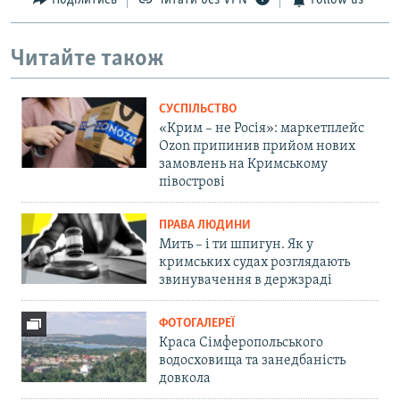
Поділитись
Читати без VPN
Follow us
Читайте також
СУСПІЛЬСТВО
«Крим – не Росія»: маркетплейс
Ozon припинив прийом нових
замовлень на Кримському
півострові
ПРАВА ЛЮДИНИ
Мить – і ти шпигун. Як у
кримських судах розглядають
звинувачення в держзраді
ФОТОГАЛЕРЕЇ
Краса Сімферопольського
водосховища та занедбаність
довкола