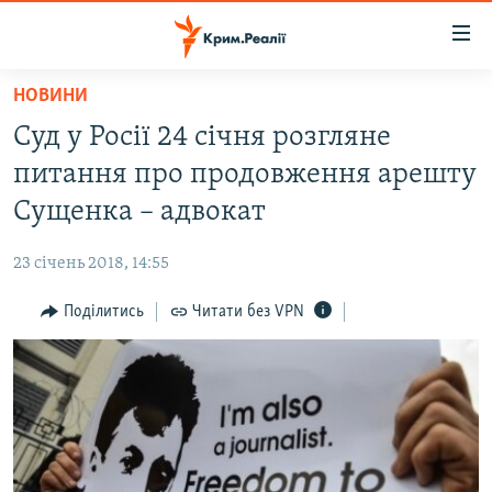
Доступність
посилання
Перейти
НОВИНИ
до
НОВИНИ
Суд у Росії 24 січня розгляне
основного
ВОДА.КРИМ
матеріалу
питання про продовження арешту
ВІДЕО ТА ФОТО
Перейти
Сущенка – адвокат
до
ПОЛІТИКА
основної
23 січень 2018, 14:55
БЛОГИ
навігації
Перейти
Поділитись
Читати без VPN
ПОГЛЯД
до
ІНТЕРВ'Ю
пошуку
ВСЕ ЗА ДЕНЬ
СПЕЦПРОЕКТИ
ЯК ОБІЙТИ БЛОКУВАННЯ
ДЕПОРТАЦІЯ