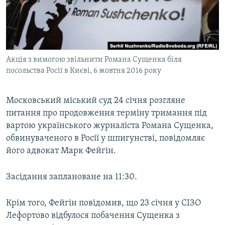
ВІДЕОУРОКИ «ELIFBE»
Русский
СВІДЧЕННЯ ОКУПАЦІЇ
Qırımtatar
УКРАЇНСЬКА ПРОБЛЕМА КРИМУ
Акція з вимогою звільнити Романа Сущенка біля
ДОЛУЧАЙСЯ!
ІНФОГРАФІКА
посольства Росії в Києві, 6 жовтня 2016 року
Московський міський суд 24 січня розгляне
Усі сайти RFE/RL
питання про продовження терміну тримання під
вартою українського журналіста Романа Сущенка,
обвинуваченого в Росії у шпигунстві, повідомляє
його адвокат Марк Фейгін.
Засідання заплановане на 11:30.
Крім того, Фейгін повідомив, що 23 січня у СІЗО
Лефортово відбулося побачення Сущенка з