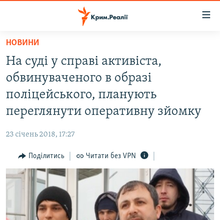
Доступність
посилання
Перейти
НОВИНИ
до
НОВИНИ
На суді у справі активіста,
основного
ВОДА.КРИМ
матеріалу
обвинуваченого в образі
ВІДЕО ТА ФОТО
Перейти
поліцейського, планують
до
ПОЛІТИКА
переглянути оперативну зйомку
основної
БЛОГИ
навігації
23 січень 2018, 17:27
Перейти
ПОГЛЯД
до
Поділитись
Читати без VPN
ІНТЕРВ'Ю
пошуку
ВСЕ ЗА ДЕНЬ
СПЕЦПРОЕКТИ
ЯК ОБІЙТИ БЛОКУВАННЯ
ДЕПОРТАЦІЯ