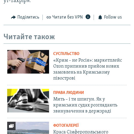
ут-Тахрір».
Поділитись
Читати без VPN
Follow us
Читайте також
СУСПІЛЬСТВО
«Крим – не Росія»: маркетплейс
Ozon припинив прийом нових
замовлень на Кримському
півострові
ПРАВА ЛЮДИНИ
Мить – і ти шпигун. Як у
кримських судах розглядають
звинувачення в держзраді
ФОТОГАЛЕРЕЇ
Краса Сімферопольського