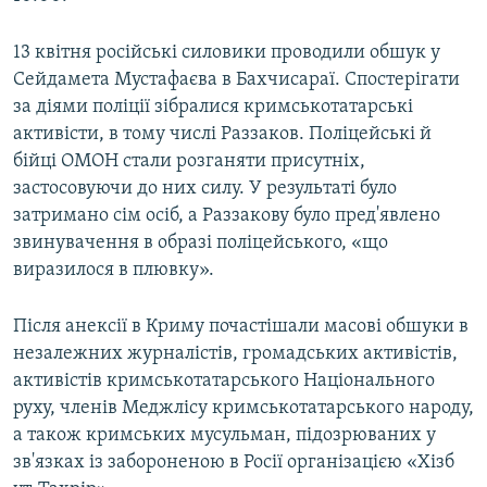
13 квітня російські силовики проводили обшук у
Сейдамета Мустафаєва в Бахчисараї. Спостерігати
за діями поліції зібралися кримськотатарські
активісти, в тому числі Раззаков. Поліцейські й
бійці ОМОН стали розганяти присутніх,
застосовуючи до них силу. У результаті було
затримано сім осіб, а Раззакову було пред'явлено
звинувачення в образі поліцейського, «що
виразилося в плювку».
Після анексії в Криму почастішали масові обшуки в
незалежних журналістів, громадських активістів,
активістів кримськотатарського Національного
руху, членів Меджлісу кримськотатарського народу,
а також кримських мусульман, підозрюваних у
зв'язках із забороненою в Росії організацією «Хізб