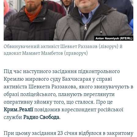
ВІДЕОУРОКИ «ELIFBE»
Русский
СВІДЧЕННЯ ОКУПАЦІЇ
Qırımtatar
УКРАЇНСЬКА ПРОБЛЕМА КРИМУ
ДОЛУЧАЙСЯ!
ІНФОГРАФІКА
Обвинувачений активіст Шевкет Раззаков (ліворуч) й
адвокат Маммет Мамбетов (праворуч)
Усі сайти RFE/RL
Під час наступного засідання підконтрольного
Кремлю мирового суду Бахчисарая у справі
активіста Шевкета Раззакова, якого звинувачують в
образі поліцейського, планують переглянути
оперативну зйомку того, що сталося. Про це
Крим.Реалії
повідомив кореспондент російської
служби
Радио Свобода
.
При цьому засідання 23 січня відбулося в закритому