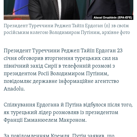
ВІДЕОУРОКИ «ELIFBE»
Русский
СВІДЧЕННЯ ОКУПАЦІЇ
Qırımtatar
Президент Туреччини Реджеп Тайїп Ердоган (п) зв своїм
УКРАЇНСЬКА ПРОБЛЕМА КРИМУ
російським колегою Володимиром Путіним, архівне фото
ДОЛУЧАЙСЯ!
ІНФОГРАФІКА
Президент Туреччини Реджеп Тайїп Ердоган 23
січня обговорив вторгнення турецьких сил на
північний захід Сирії в телефонній розмові з
Усі сайти RFE/RL
президентом Росії Володимиром Путіним,
повідомляє державне інформаційне агентство
Anadolu.
Спілкування Ердогана й Путіна відбулося після того,
як турецький лідер розмовляв із президентом
Франції Емманюелем Макроном.
За повідомленням Кремля, Путін заявив, що