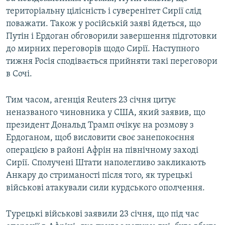
територіальну цілісність і суверенітет Сирії слід
поважати. Також у російській заяві йдеться, що
Путін і Ердоган обговорили завершення підготовки
до мирних переговорів щодо Сирії. Наступного
тижня Росія сподівається прийняти такі переговори
в Сочі.
Тим часом, агенція Reuters 23 січня цитує
неназваного чиновника у США, який заявив, що
президент Дональд Трамп очікує на розмову з
Ердоганом, щоб висловити своє занепокоєння
операцією в районі Афрін на північному заході
Сирії. Сполучені Штати наполегливо закликають
Анкару до стриманості після того, як турецькі
військові атакували сили курдського ополчення.
Турецькі військові заявили 23 січня, що під час