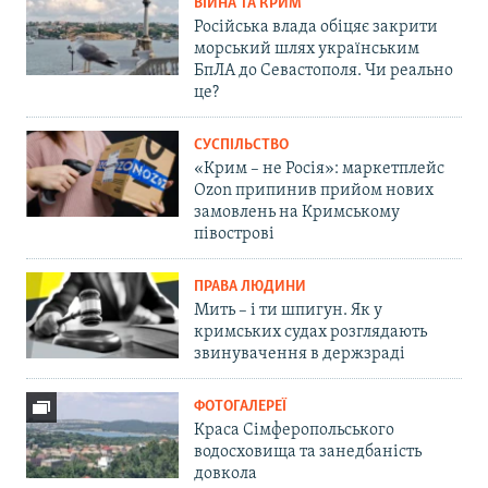
ВІЙНА ТА КРИМ
Російська влада обіцяє закрити
морський шлях українським
БпЛА до Севастополя. Чи реально
це?
СУСПІЛЬСТВО
«Крим – не Росія»: маркетплейс
Ozon припинив прийом нових
замовлень на Кримському
півострові
ПРАВА ЛЮДИНИ
Мить – і ти шпигун. Як у
кримських судах розглядають
звинувачення в держзраді
ФОТОГАЛЕРЕЇ
Краса Сімферопольського
водосховища та занедбаність
довкола