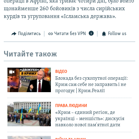
операції в Афріні, яка триває чотири дні, було вбито
щонайменше 260 бойовиків з числа сирійських
курдів та угруповання «Ісламська держава».
Поділитись
Читати без VPN
Follow us
Читайте також
ВІДЕО
Блокада без сухопутної операції:
Крим сам себе не заправить і не
прогодує | Крим.Реалії
ПРАВА ЛЮДИНИ
«Крим – єдиний регіон, де
українці – меншість»: дискусія
навколо нової пам'ятної дати