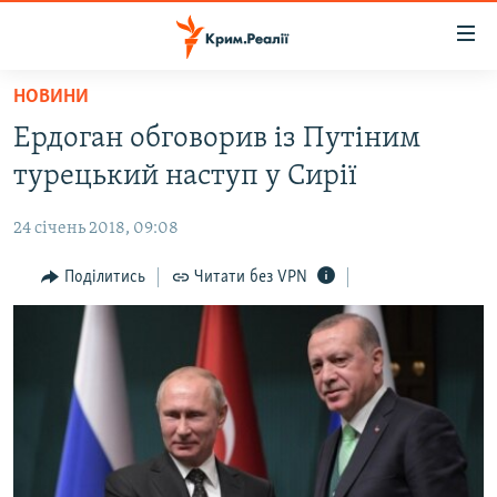
Доступність
посилання
Перейти
НОВИНИ
до
НОВИНИ
Ердоган обговорив із Путіним
основного
ВОДА.КРИМ
матеріалу
турецький наступ у Сирії
ВІДЕО ТА ФОТО
Перейти
до
24 січень 2018, 09:08
ПОЛІТИКА
основної
БЛОГИ
Поділитись
Читати без VPN
навігації
Перейти
ПОГЛЯД
до
ІНТЕРВ'Ю
пошуку
ВСЕ ЗА ДЕНЬ
СПЕЦПРОЕКТИ
ЯК ОБІЙТИ БЛОКУВАННЯ
ДЕПОРТАЦІЯ