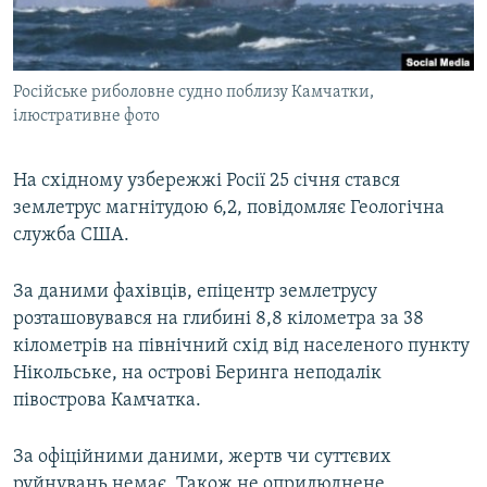
ВІДЕОУРОКИ «ELIFBE»
Русский
СВІДЧЕННЯ ОКУПАЦІЇ
Qırımtatar
Російське риболовне судно поблизу Камчатки,
УКРАЇНСЬКА ПРОБЛЕМА КРИМУ
ілюстративне фото
ДОЛУЧАЙСЯ!
ІНФОГРАФІКА
На східному узбережжі Росії 25 січня стався
землетрус магнітудою 6,2, повідомляє Геологічна
служба США.
Усі сайти RFE/RL
За даними фахівців, епіцентр землетрусу
розташовувався на глибині 8,8 кілометра за 38
кілометрів на північний схід від населеного пункту
Нікольське, на острові Беринга неподалік
півострова Камчатка.
За офіційними даними, жертв чи суттєвих
руйнувань немає. Також не оприлюднене