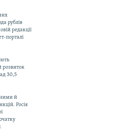
ених
да рублів
новій редакції
ет-порталі
ують
й розвиток
ад 30,5
нними й
нкцій. Росія
ої
початку
.