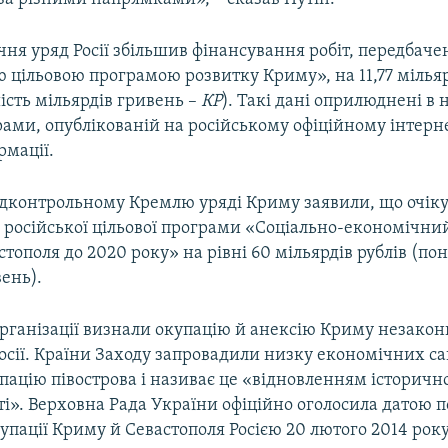
ічня уряд Росії збільшив фінансування робіт, передбач
 цільовою програмою розвитку Криму», на 11,77 мільяр
ість мільярдів гривень –
КР
). Такі дані оприлюднені в 
рами, опублікованій на російському офіційному інтерн
рмації.
підконтрольному Кремлю уряді Криму заявили, що очік
 російської цільової програми «Соціально-економічни
тополя до 2020 року» на рівні 60 мільярдів рублів (пон
ень).
рганізації визнали окупацію й анексію Криму незако
Росії. Країни Заходу запровадили низку економічних са
пацію півострова і називає це «відновленням історичн
і». Верховна Рада України офіційно оголосила датою 
упації Криму й Севастополя Росією 20 лютого 2014 року