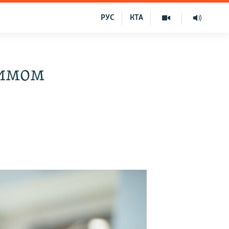
РУС
КТА
римом