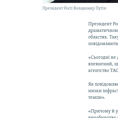
Президент Росії Володимир Путін
Президент Рос
драматичною»,
областях. Так
повідомляють 
«Сьогодні не
впевнений, що
агентство ТА
Як повідомля
низки інфрас
темпи».
«Причому й у 
виробництва 