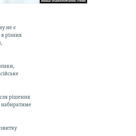
му не є
 в різних
,
впаки,
осійське
ісля рішення
и набиратиме
озвитку