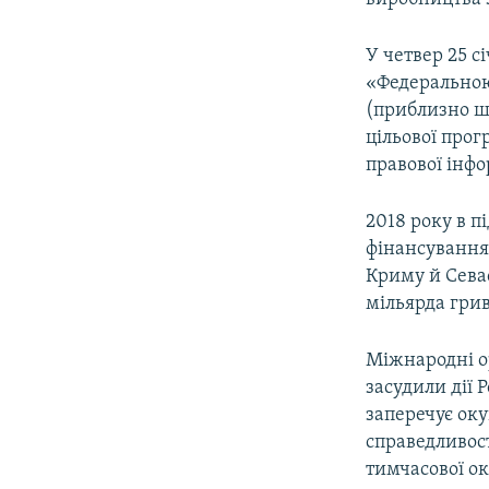
У четвер 25 с
«Федеральною
(приблизно ш
цільової прог
правової інфо
2018 року в 
фінансування
Криму й Севас
мільярда грив
Міжнародні о
засудили дії 
заперечує оку
справедливост
тимчасової ок