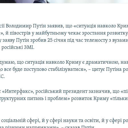
ії Володимир Путін заявив, що «ситуація навколо Кри
 й півострів у майбутньому чекає зростання розвитку
у заяву Путін зробив 25 січня під час телемосту з вузами
російські ЗМІ.
 думаю, що ситуація навколо Криму є драматичною, на
 все буде поступово стабілізуватися», – цитує Путіна р
СС.
є «Интерфакс», російський президент зазначив, що «п
труктурних питань і проблем» розвиток Криму «тільк
соціальній сфері, й у сфері науки та освіти, й у сфері р
за різними напрямками», – сказав Путін.