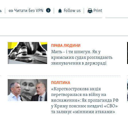
ь
Читати без VPN
Follow us
Print
ПРАВА ЛЮДИНИ
Мить – і ти шпигун. Як у
кримських судах розглядають
звинувачення в держзраді
ПОЛІТИКА
«Короткострокова акція
перетворилася на війну на
виснаження»: Як пропаганда РФ
у Криму пояснює невдачі «СВО»
та залякує «мінними атаками»