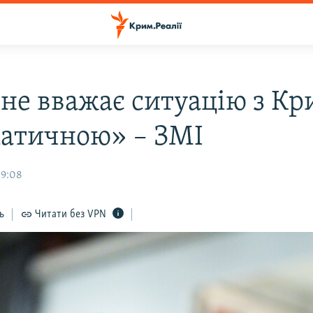
 не вважає ситуацію з К
атичною» – ЗМІ
19:08
ь
Читати без VPN