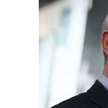
ВІДЕОУРОКИ «ELIFBE»
СВІДЧЕННЯ ОКУПАЦІЇ
УКРАЇНСЬКА ПРОБЛЕМА КРИМУ
ІНФОГРАФІКА