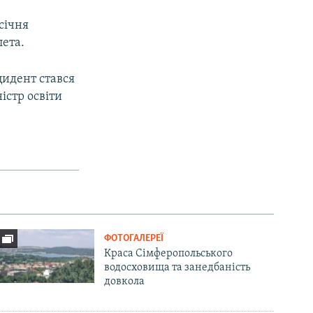
січня
лета.
цидент стався
істр освіти
ФОТОГАЛЕРЕЇ
Краса Сімферопольського
водосховища та занедбаність
довкола