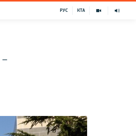
РУС
КТА
 –