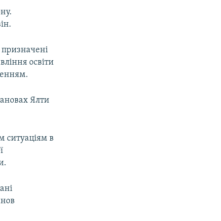
ну.
ін.
ь призначені
авління освіти
женням.
тановах Ялти
м ситуаціям в
ї
и.
нані
анов