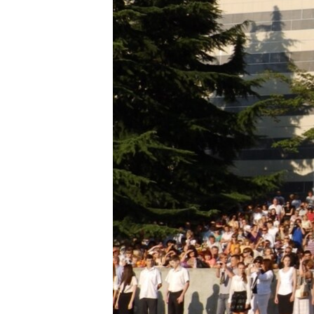
ВІДЕОУРОКИ «ELIFBE»
СВІДЧЕННЯ ОКУПАЦІЇ
УКРАЇНСЬКА ПРОБЛЕМА КРИМУ
ІНФОГРАФІКА