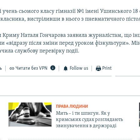
 учень сьомого класу гімназії №1 імені Ушинського 18 
класника, вистріливши в нього з пневматичного пісто
и Криму Наталя Гончарова заявила журналістам, що ін
ли «відразу після зміни перед уроком фізкультури». Мін
чила службову перевірку події.
ь
Читати без VPN
Follow us
Print
ПРАВА ЛЮДИНИ
Мить – і ти шпигун. Як у
кримських судах розглядають
звинувачення в держзраді