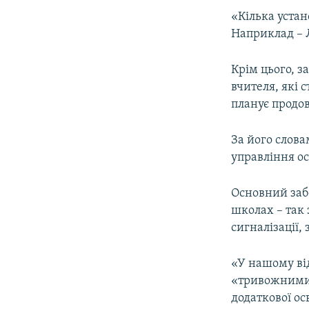
«Кілька устан
Наприклад – Л
Крім цього, з
вчителя, які 
планує продо
За його слов
управління ос
Основний заб
школах – так
сигналізації,
«У нашому від
«тривожними к
додаткової ос