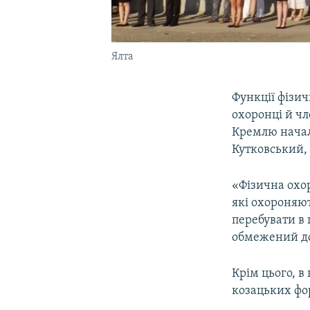
Ялта
Функції фізич
охоронці й ч
Кремлю началь
Кутковський,
«Фізична охор
які охороняют
перебувати в 
обмежений дос
Крім цього, в
козацьких фо