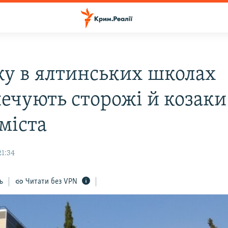
ку в ялтинських школах
печують сторожі й козаки
міста
21:34
ь
Читати без VPN