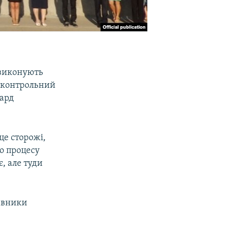
 виконують
ідконтрольний
нард
це сторожі,
го процесу
, але туди
тавники