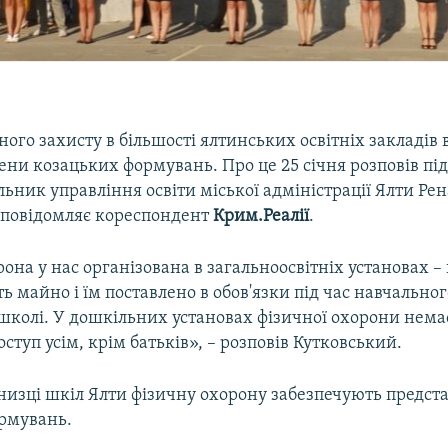
ного захисту в більшості ялтинських освітніх закладів
лени козацьких формувань. Про це 25 січня розповів п
ник управління освіти міської адміністрації Ялти Ре
 повідомляє кореспондент
Крим.Реалії
.
она у нас організована в загальноосвітніх установах – 
ь майно і їм поставлено в обов'язки під час навчально
школі. У дошкільних установах фізичної охорони немає
туп усім, крім батьків», – розповів Кутковський.
 низці шкіл Ялти фізичну охорону забезпечують предс
рмувань.