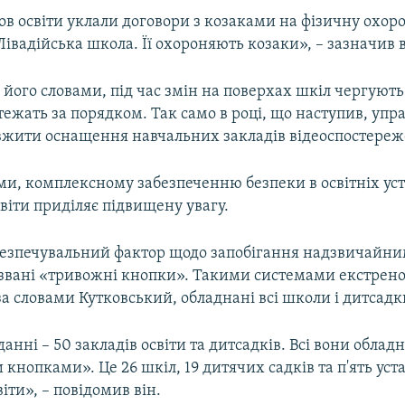
ов освіти уклали договори з козаками на фізичну охоро
івадійська школа. Її охороняють козаки», – зазначив в
а його словами, під час змін на поверхах шкіл чергуют
стежать за порядком. Так само в році, що наступив, упр
вжити оснащення навчальних закладів відеоспостере
ами, комплексному забезпеченню безпеки в освітніх ус
віти приділяє підвищену увагу.
езпечувальний фактор щодо запобігання надзвичайни
 звані «тривожні кнопки». Такими системами екстрено
 за словами Кутковський, обладнані всі школи і дитсадк
анні – 50 закладів освіти та дитсадків. Всі вони облад
нопками». Це 26 шкіл, 19 дитячих садків та п'ять уст
віти», – повідомив він.