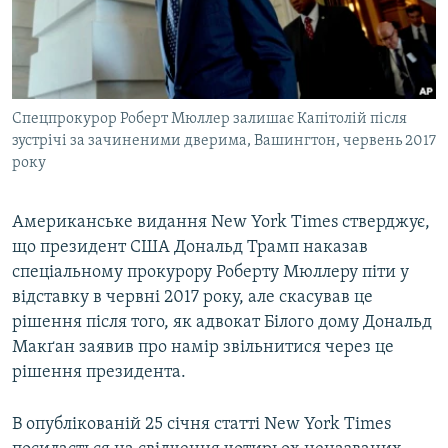
ВІДЕОУРОКИ «ELIFBE»
Русский
СВІДЧЕННЯ ОКУПАЦІЇ
Qırımtatar
УКРАЇНСЬКА ПРОБЛЕМА КРИМУ
Спецпрокурор Роберт Мюллер залишає Капітолій після
ДОЛУЧАЙСЯ!
ІНФОГРАФІКА
зустрічі за зачиненими дверима, Вашингтон, червень 2017
року
Усі сайти RFE/RL
Американське видання New York Times стверджує,
що президент США Дональд Трамп наказав
спеціальному прокурору Роберту Мюллеру піти у
відставку в червні 2017 року, але скасував це
рішення після того, як адвокат Білого дому Дональд
Макґан заявив про намір звільнитися через це
рішення президента.
В опублікованій 25 січня статті New York Times