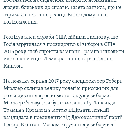
посилається на свідчення чотирьох неназваних
людей, близьких до справи. Газета заявила, що не
отримала негайної реакції Білого дому на ці
повідомлення.
Розвідувальні служби США дійшли висновку, що
Росія втрутилася в президентські вибори в США
2016 року, щоб сприяти кампанії Трампа і шкодити
його опонентці з Демократичної партії Гілларі
Клінтон.
На початку серпня 2017 року спецпрокурор Роберт
Мюллер скликав велику колегію присяжних для
розслідування «російського сліду» у виборах.
Мюллер з’ясовує, чи була змова штабу Дональда
Трампа з Кремлем з метою підірвати позиції
кандидата в президенти від Демократичної партії
Гілларі Клінтон. Москва втручання у виборчий