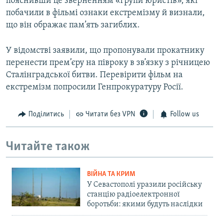
пояснивши це зверненням «групи юристів», які
побачили в фільмі ознаки екстремізму й визнали,
що він ображає пам’ять загиблих.
У відомстві заявили, що пропонували прокатнику
перенести прем’єру на півроку в зв’язку з річницею
Сталінградської битви. Перевірити фільм на
екстремізм попросили Генпрокуратуру Росії.
Поділитись
Читати без VPN
Follow us
Читайте також
ВІЙНА ТА КРИМ
У Севастополі уразили російську
станцію радіоелектронної
боротьби: якими будуть наслідки