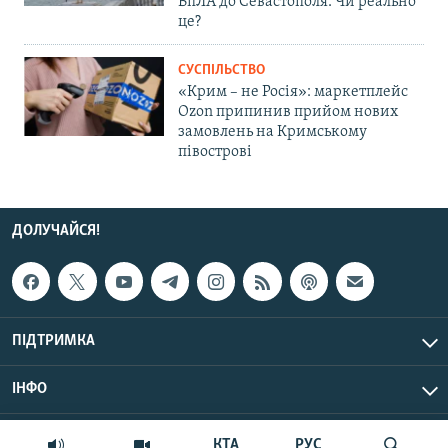
БпЛА до Севастополя. Чи реально
це?
СУСПІЛЬСТВО
«Крим – не Росія»: маркетплейс
Ozon припинив прийом нових
замовлень на Кримському
півострові
ДОЛУЧАЙСЯ!
ПІДТРИМКА
ІНФО
© Крим.Реалії, 2026 | Усі права застережено.
КТА
РУС