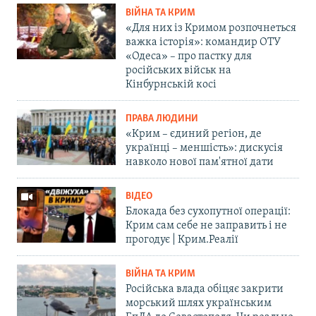
ВІЙНА ТА КРИМ
«Для них із Кримом розпочнеться
важка історія»: командир ОТУ
«Одеса» – про пастку для
російських військ на
Кінбурнській косі
ПРАВА ЛЮДИНИ
«Крим – єдиний регіон, де
українці – меншість»: дискусія
навколо нової пам'ятної дати
ВІДЕО
Блокада без сухопутної операції:
Крим сам себе не заправить і не
прогодує | Крим.Реалії
ВІЙНА ТА КРИМ
Російська влада обіцяє закрити
морський шлях українським