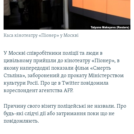
ВІДЕОУРОКИ «ELIFBE»
Русский
СВІДЧЕННЯ ОКУПАЦІЇ
Qırımtatar
УКРАЇНСЬКА ПРОБЛЕМА КРИМУ
Каса кінотеатру «Піонер» у Москві
ДОЛУЧАЙСЯ!
ІНФОГРАФІКА
У Москві співробітники поліції та люди в
цивільному прийшли до кінотеатру «Піонер», в
Усі сайти RFE/RL
якому напередодні показали фільм «Смерть
Сталіна», заборонений до прокату Міністерством
культури Росії. Про це в Twitter повідомила
кореспондент агентства AFP.
Причину свого візиту поліцейські не назвали. Про
будь-які слідчі дії або затримання поки що не
повідомляють.