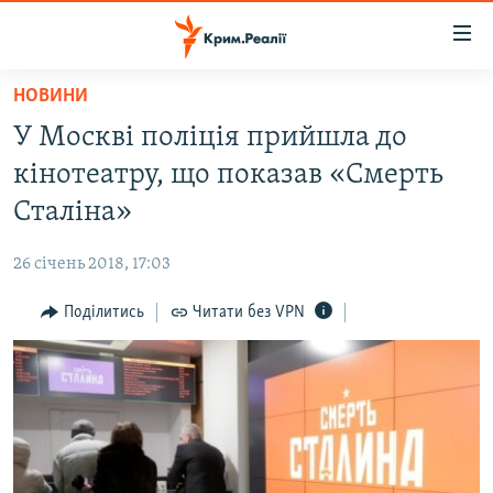
Доступність
посилання
Перейти
НОВИНИ
до
НОВИНИ
У Москві поліція прийшла до
основного
ВОДА.КРИМ
матеріалу
кінотеатру, що показав «Смерть
ВІДЕО ТА ФОТО
Перейти
Сталіна»
до
ПОЛІТИКА
основної
26 січень 2018, 17:03
БЛОГИ
навігації
Перейти
Поділитись
Читати без VPN
ПОГЛЯД
до
ІНТЕРВ'Ю
пошуку
ВСЕ ЗА ДЕНЬ
СПЕЦПРОЕКТИ
ЯК ОБІЙТИ БЛОКУВАННЯ
ДЕПОРТАЦІЯ