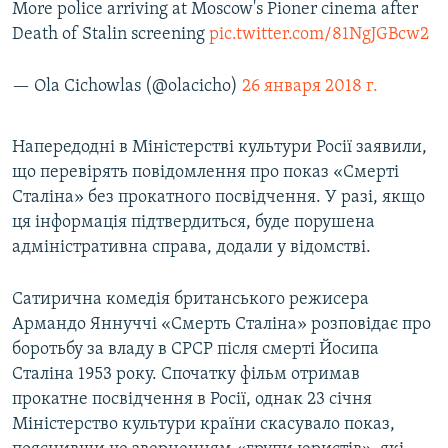
More police arriving at Moscow's Pioner cinema after
Death of Stalin screening
pic.twitter.com/81NgJGBcw2
— Ola Cichowlas (@olacicho)
26 января 2018 г.
Напередодні в Міністерстві культури Росії заявили,
що перевірять повідомлення про показ «Смерті
Сталіна» без прокатного посвідчення. У разі, якщо
ця інформація підтвердиться, буде порушена
адміністративна справа, додали у відомстві.
Сатирична комедія британського режисера
Армандо Яннуччі «Смерть Сталіна» розповідає про
боротьбу за владу в СРСР після смерті Йосипа
Сталіна 1953 року. Спочатку фільм отримав
прокатне посвідчення в Росії, однак 23 січня
Міністерство культури країни скасувало показ,