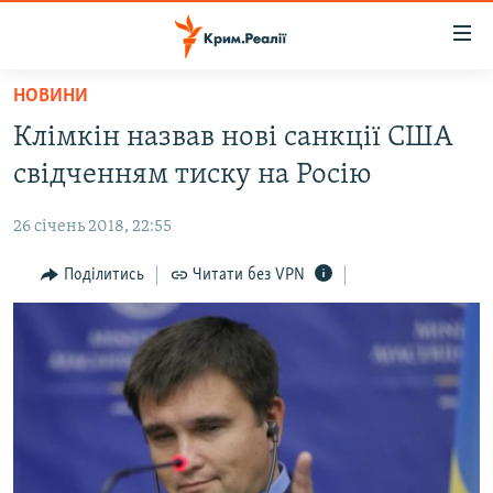
Доступність
посилання
Перейти
НОВИНИ
до
НОВИНИ
Клімкін назвав нові санкції США
основного
ВОДА.КРИМ
матеріалу
свідченням тиску на Росію
ВІДЕО ТА ФОТО
Перейти
до
26 січень 2018, 22:55
ПОЛІТИКА
основної
БЛОГИ
Поділитись
Читати без VPN
навігації
Перейти
ПОГЛЯД
до
ІНТЕРВ'Ю
пошуку
ВСЕ ЗА ДЕНЬ
СПЕЦПРОЕКТИ
ЯК ОБІЙТИ БЛОКУВАННЯ
ДЕПОРТАЦІЯ