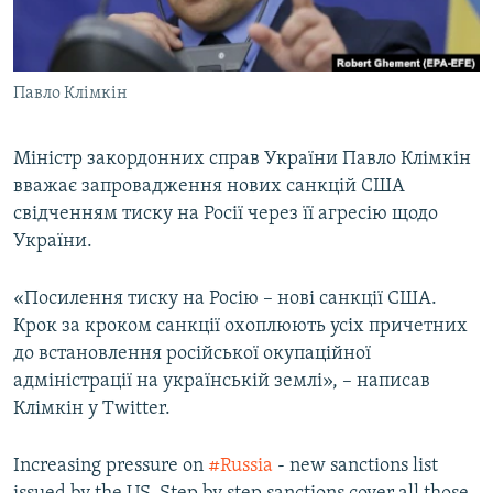
ВІДЕОУРОКИ «ELIFBE»
Русский
СВІДЧЕННЯ ОКУПАЦІЇ
Qırımtatar
Павло Клімкін
УКРАЇНСЬКА ПРОБЛЕМА КРИМУ
ДОЛУЧАЙСЯ!
ІНФОГРАФІКА
Міністр закордонних справ України Павло Клімкін
вважає запровадження нових санкцій США
свідченням тиску на Росії через її агресію щодо
Усі сайти RFE/RL
України.
«Посилення тиску на Росію – нові санкції США.
Крок за кроком санкції охоплюють усіх причетних
до встановлення російської окупаційної
адміністрації на українській землі», – написав
Клімкін у Twitter.
Increasing pressure on
#Russia
- new sanctions list