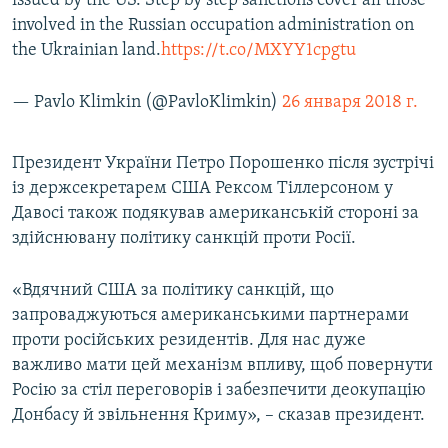
issued by the US. Step by step sanctions cover all those
involved in the Russian occupation administration on
the Ukrainian land.
https://t.co/MXYY1cpgtu
— Pavlo Klimkin (@PavloKlimkin)
26 января 2018 г.
Президент України Петро Порошенко після зустрічі
із держсекретарем США Рексом Тіллерсоном у
Давосі також подякував американській стороні за
здійснювану політику санкцій проти Росії.
«Вдячний США за політику санкцій, що
запроваджуються американськими партнерами
проти російських резидентів. Для нас дуже
важливо мати цей механізм впливу, щоб повернути
Росію за стіл переговорів і забезпечити деокупацію
Донбасу й звільнення Криму», – сказав президент.