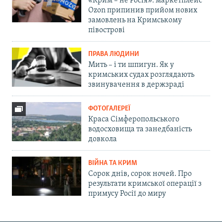
«Крим – не Росія»: маркетплейс
Ozon припинив прийом нових
замовлень на Кримському
півострові
ПРАВА ЛЮДИНИ
Мить – і ти шпигун. Як у
кримських судах розглядають
звинувачення в держзраді
ФОТОГАЛЕРЕЇ
Краса Сімферопольського
водосховища та занедбаність
довкола
ВІЙНА ТА КРИМ
Сорок днів, сорок ночей. Про
результати кримської операції з
примусу Росії до миру