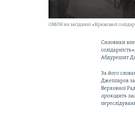
ОМОН на засіданні «Кримської солідарно
Силовики впе
солідарність»
Абдурешит Д
За його слова
Джеппаров за
Верховної Рад
проходить зас
переслідуванн