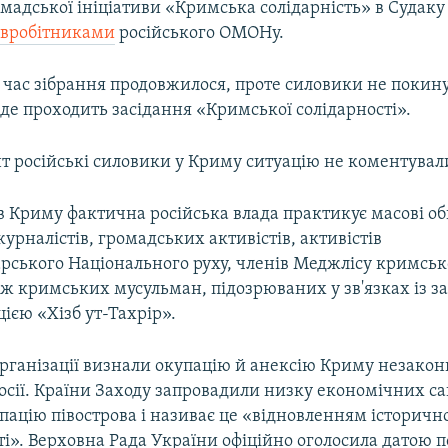
мадської ініціативи «Кримська солідарність» в Судаку
івробітниками
російського ОМОНу.
 час зібрання продовжилося, проте силовики не покин
де проходить засідання «Кримської солідарності».
т російські силовики у Криму ситуацію не коментувал
 в Криму фактична російська влада практикує масові о
рналістів, громадських активістів, активістів
рського Національного руху, членів Меджлісу кримськ
ож кримських мусульман, підозрюваних у зв'язках із 
цією «Хізб ут-Тахрір».
рганізації визнали окупацію й анексію Криму незакон
Росії. Країни Заходу запровадили низку економічних са
пацію півострова і називає це «відновленням історичн
і». Верховна Рада України офіційно оголосила датою 