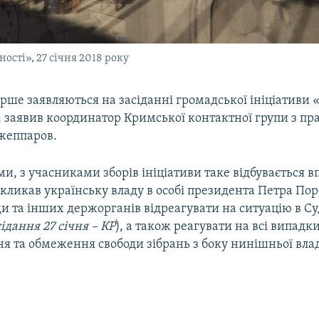
сті», 27 січня 2018 року
рше заявляються на засіданні громадської ініціативи
, заявив координатор Кримської контактної групи з п
жеппаров.
ми, з учасниками зборів ініціативи таке відбувається 
кликав українську владу в особі президента Петра По
и та інших держорганів відреагувати на ситуацію в Су
ідання 27 січня – КР
), а також реагувати на всі випадк
я та обмеження свободи зібрань з боку нинішньої влад