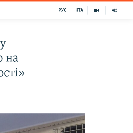
РУС
КТА
ку
ю на
ості»