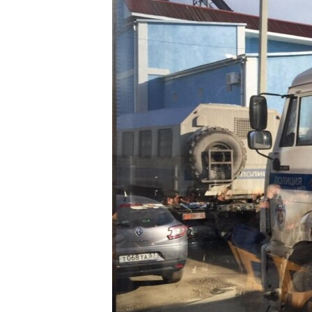
ВІДЕОУРОКИ «ELIFBE»
СВІДЧЕННЯ ОКУПАЦІЇ
УКРАЇНСЬКА ПРОБЛЕМА КРИМУ
ІНФОГРАФІКА