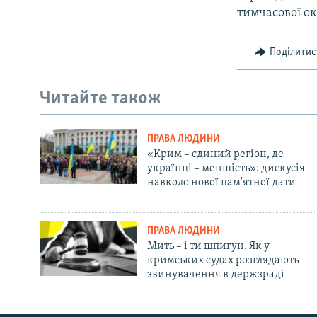
тимчасової ок
Поділитис
Читайте також
ПРАВА ЛЮДИНИ
«Крим – єдиний регіон, де
українці – меншість»: дискусія
навколо нової пам'ятної дати
ПРАВА ЛЮДИНИ
Мить – і ти шпигун. Як у
кримських судах розглядають
звинувачення в держзраді
Русский