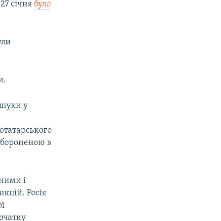
 27 січня
було
ули
и.
бшуки у
отатарського
забороненою в
ними і
нкцій. Росія
ої
початку