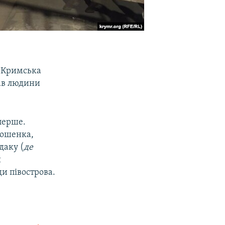
 «Кримська
рав людини
вперше.
рошенка,
даку (
де
и
и півострова.