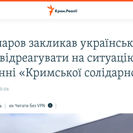
аров закликав українсь
 відреагувати на ситуаці
анні «Кримської солідарн
15:06
ь
Читати без VPN