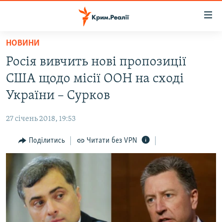
Доступність
посилання
Перейти
НОВИНИ
до
НОВИНИ
Росія вивчить нові пропозиції
основного
ВОДА.КРИМ
матеріалу
США щодо місії ООН на сході
ВІДЕО ТА ФОТО
Перейти
України – Сурков
до
ПОЛІТИКА
основної
27 січень 2018, 19:53
БЛОГИ
навігації
Перейти
Поділитись
Читати без VPN
ПОГЛЯД
до
ІНТЕРВ'Ю
пошуку
ВСЕ ЗА ДЕНЬ
СПЕЦПРОЕКТИ
ЯК ОБІЙТИ БЛОКУВАННЯ
ДЕПОРТАЦІЯ