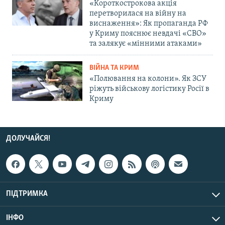
«Короткострокова акція
перетворилася на війну на
виснаження»: Як пропаганда РФ
у Криму пояснює невдачі «СВО»
та залякує «мінними атаками»
ВІЙНА ТА КРИМ
«Полювання на колони». Як ЗСУ
ріжуть військову логістику Росії в
Криму
ДОЛУЧАЙСЯ!
ПІДТРИМКА
ІНФО