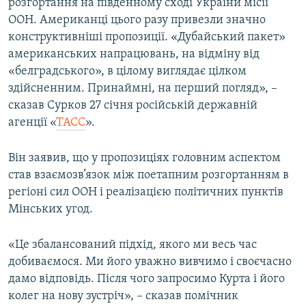
розгортання на південному сході України місії
ООН. Американці цього разу привезли значно
конструктивніші пропозиції. «Дубайський пакет»
американських напрацювань, на відміну від
«белградського», в цілому виглядає цілком
здійсненним. Принаймні, на перший погляд», –
сказав Сурков 27 січня російській державній
агенції «
ТАСС
».
Він заявив, що у пропозиціях головним аспектом
став взаємозв’язок між поетапним розгортанням в
регіоні сил ООН і реалізацією політичних пунктів
Мінських угод.
«Це збалансований підхід, якого ми весь час
добиваємося. Ми його уважно вивчимо і своєчасно
дамо відповідь. Після чого запросимо Курта і його
колег на нову зустріч», – сказав помічник