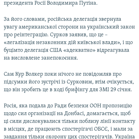
президента Росії Володимира Путіна.
За його словами, російська делегація звернула
увагу американської сторони на український закон
про реінтеграцію. Сурков заявив, що це –
«легалізація незаконних дій київської влади», і що
буцімто делегація США «адекватно» відреагувала
на висловлене занепокоєння.
Сам Кур Волкер поки нічого не повідомляв про
підсумки його зустрічі із Сурковим, втім очікується,
що він зробить це в ході брифінгу для ЗМІ 29 січня.
Росія, яка подала до Ради безпеки ООН пропозицію
щодо сил організації на Донбасі, домагається, щоб
ці сили дислокувалися тільки поблизу лінії контакту
в місцях, де працюють спостерігачі ОБСЄ, і мали за
завдання тільки охорону цих спостерігачів. Україна