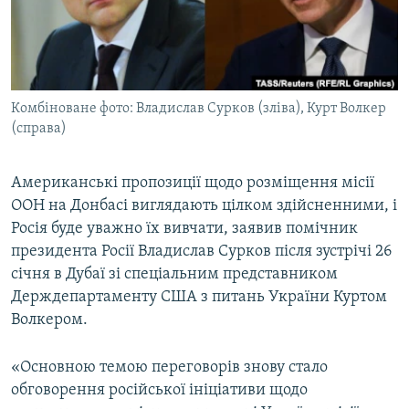
ВІДЕОУРОКИ «ELIFBE»
Русский
СВІДЧЕННЯ ОКУПАЦІЇ
Qırımtatar
УКРАЇНСЬКА ПРОБЛЕМА КРИМУ
Комбіноване фото: Владислав Сурков (зліва), Курт Волкер
ДОЛУЧАЙСЯ!
ІНФОГРАФІКА
(справа)
Американські пропозиції щодо розміщення місії
Усі сайти RFE/RL
ООН на Донбасі виглядають цілком здійсненними, і
Росія буде уважно їх вивчати, заявив помічник
президента Росії Владислав Сурков після зустрічі 26
січня в Дубаї зі спеціальним представником
Держдепартаменту США з питань України Куртом
Волкером.
«Основною темою переговорів знову стало
обговорення російської ініціативи щодо