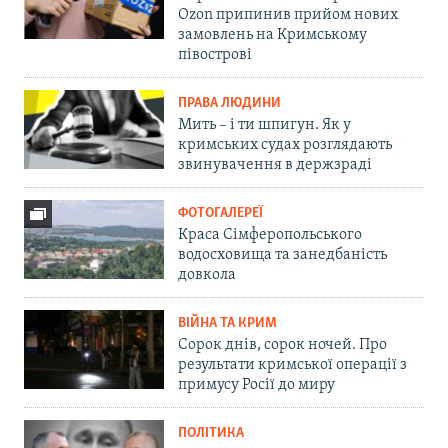
Ozon припинив прийом нових
замовлень на Кримському
півострові
ПРАВА ЛЮДИНИ
Мить – і ти шпигун. Як у
кримських судах розглядають
звинувачення в держзраді
ФОТОГАЛЕРЕЇ
Краса Сімферопольського
водосховища та занедбаність
довкола
ВІЙНА ТА КРИМ
Сорок днів, сорок ночей. Про
результати кримської операції з
примусу Росії до миру
ПОЛІТИКА