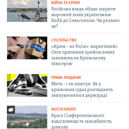
ВІЙНА ТА КРИМ
Російська влада обіцяє закрити
морський шлях українським
БпЛА до Севастополя. Чи реально
це?
СУСПІЛЬСТВО
«Крим – не Росія»: маркетплейс
Ozon припинив прийом нових
замовлень на Кримському
півострові
ПРАВА ЛЮДИНИ
Мить – і ти шпигун. Як у
кримських судах розглядають
звинувачення в держзраді
ФОТОГАЛЕРЕЇ
Краса Сімферопольського
водосховища та занедбаність
довкола