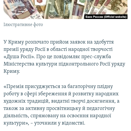
ВІДЕОУРОКИ «ELIFBE»
Русский
СВІДЧЕННЯ ОКУПАЦІЇ
Qırımtatar
Ілюстративне фото
УКРАЇНСЬКА ПРОБЛЕМА КРИМУ
ДОЛУЧАЙСЯ!
ІНФОГРАФІКА
У Криму розпочато прийом заявок на здобуття
премії уряду Росії в області народної творчості
«Душа Росії». Про це повідомляє прес-служба
Усі сайти RFE/RL
Міністерства культури підконтрольного Росії уряду
Криму.
«Премія присуджується за багаторічну плідну
роботу в сфері збереження й розвитку народних
художніх традицій, видатні творчі досягнення, а
також за активну просвітницьку й педагогічну
діяльність, спрямовану на освоєння народної
культури», – уточнили у відомстві.