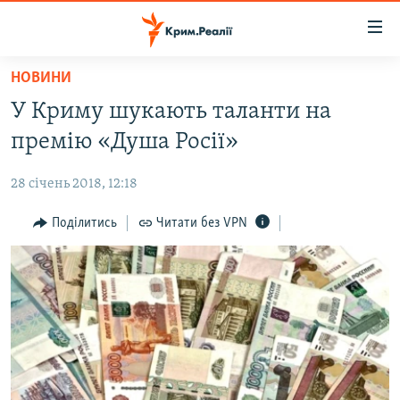
Доступність
посилання
Перейти
НОВИНИ
до
НОВИНИ
У Криму шукають таланти на
основного
ВОДА.КРИМ
матеріалу
премію «Душа Росії»
ВІДЕО ТА ФОТО
Перейти
до
28 січень 2018, 12:18
ПОЛІТИКА
основної
БЛОГИ
Поділитись
Читати без VPN
навігації
Перейти
ПОГЛЯД
до
ІНТЕРВ'Ю
пошуку
ВСЕ ЗА ДЕНЬ
СПЕЦПРОЕКТИ
ЯК ОБІЙТИ БЛОКУВАННЯ
ДЕПОРТАЦІЯ