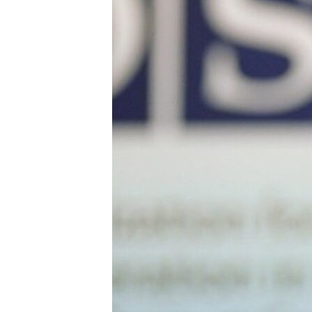
ВІДЕОУРОКИ «ELIFBE»
СВІДЧЕННЯ ОКУПАЦІЇ
УКРАЇНСЬКА ПРОБЛЕМА КРИМУ
ІНФОГРАФІКА