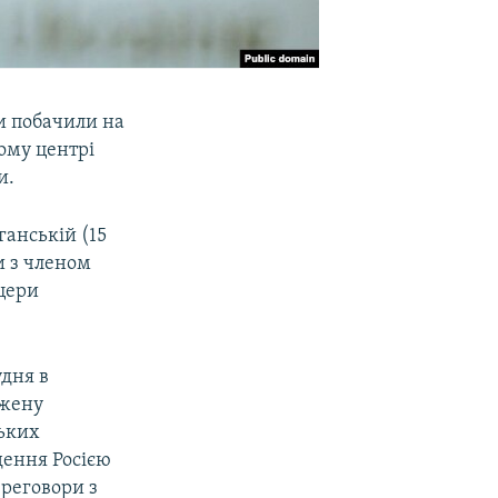
ни побачили на
ному центрі
и.
ганській (15
и з членом
іцери
удня в
ужену
ських
дення Росією
ереговори з