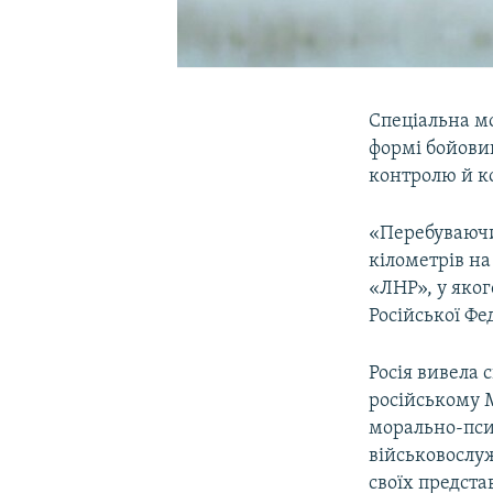
Спеціальна м
формі бойовик
контролю й к
«Перебуваючи 
кілометрів на
«ЛНР», у якого
Російської Фе
Росія вивела 
російському 
морально-пси
військовослу
своїх предста