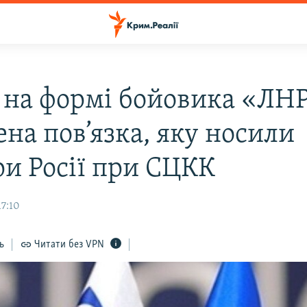
 на формі бойовика «ЛН
на пов’язка, яку носили
ри Росії при СЦКК
17:10
ь
Читати без VPN