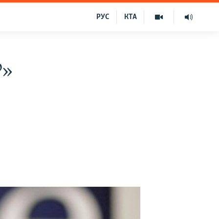
РУС
КТА
Р»