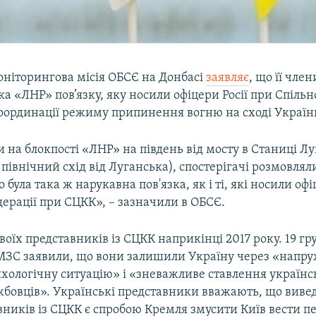
оніторингова місія ОБСЄ на Донбасі
заявляє
, що її чле
а «ЛНР» пов’язку, яку носили офіцери Росії при Спіль
оординації режиму припинення вогню на сході Україн
на блокпості «ЛНР» на південь від мосту в Станиці Лу
 північний схід від Луганська), спостерігачі розмовлял
 була така ж нарукавна пов'язка, як і ті, які носили оф
дерації при СЦКК», – зазначили в ОБСЄ.
своїх представників із СЦКК наприкінці 2017 року. 19 гр
МЗС заявили, що вони залишили Україну через «напр
хологічну ситуацію» і «зневажливе ставлення україн
жбовців». Українські представники вважають, що виве
вників із СЦКК є спробою Кремля змусити Київ вести п