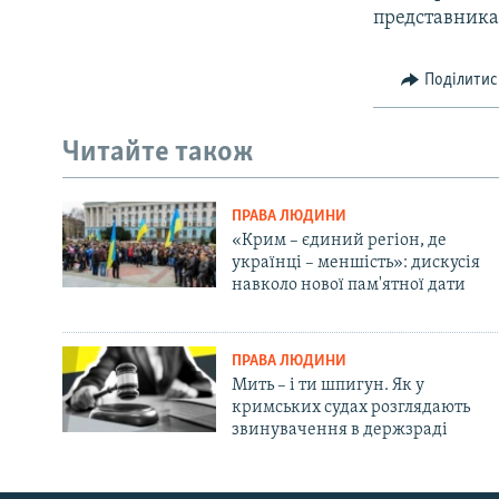
представника
Поділитис
Читайте також
ПРАВА ЛЮДИНИ
«Крим – єдиний регіон, де
українці – меншість»: дискусія
навколо нової пам'ятної дати
ПРАВА ЛЮДИНИ
Мить – і ти шпигун. Як у
кримських судах розглядають
звинувачення в держзраді
Русский