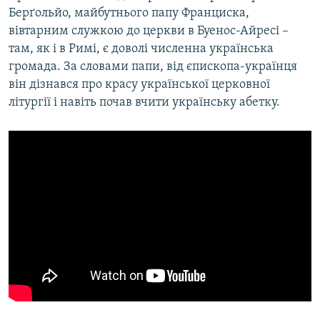
Берґольйо, майбутнього папу Франциска,
вівтарним служкою до церкви в Буенос-Айресі –
там, як і в Римі, є доволі численна українська
громада. За словами папи, від єпископа-українця
він дізнався про красу української церковної
літургії і навіть почав вчити українську абетку.