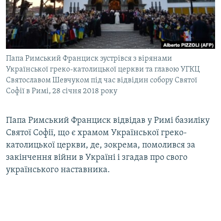
ВІДЕОУРОКИ «ELIFBE»
Русский
СВІДЧЕННЯ ОКУПАЦІЇ
Qırımtatar
УКРАЇНСЬКА ПРОБЛЕМА КРИМУ
Папа Римський Франциск зустрівся з вірянами
ДОЛУЧАЙСЯ!
ІНФОГРАФІКА
Української греко-католицької церкви та главою УГКЦ
Святославом Шевчуком під час відвідин собору Святої
Софії в Римі, 28 січня 2018 року
Усі сайти RFE/RL
Папа Римський Франциск відвідав у Римі базиліку
Святої Софії, що є храмом Української греко-
католицької церкви, де, зокрема, помолився за
закінчення війни в Україні і згадав про свого
українського наставника.