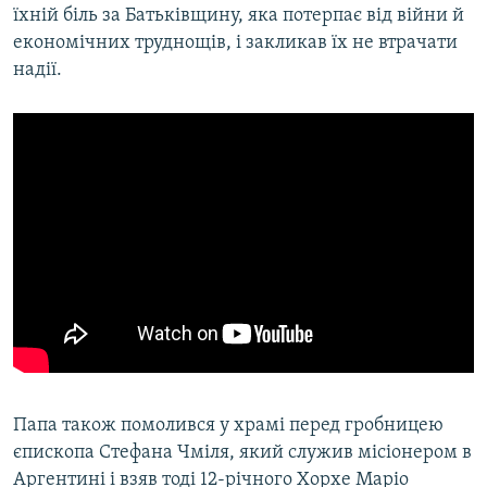
їхній біль за Батьківщину, яка потерпає від війни й
економічних труднощів, і закликав їх не втрачати
надії.
Папа також помолився у храмі перед гробницею
єпископа Стефана Чміля, який служив місіонером в
Аргентині і взяв тоді 12-річного Хорхе Маріо