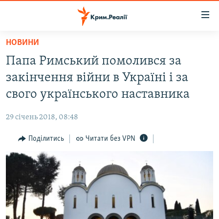
Доступність
посилання
Перейти
НОВИНИ
до
НОВИНИ
Папа Римський помолився за
основного
ВОДА.КРИМ
матеріалу
закінчення війни в Україні і за
ВІДЕО ТА ФОТО
Перейти
свого українського наставника
до
ПОЛІТИКА
основної
29 січень 2018, 08:48
БЛОГИ
навігації
Перейти
Поділитись
Читати без VPN
ПОГЛЯД
до
ІНТЕРВ'Ю
пошуку
ВСЕ ЗА ДЕНЬ
СПЕЦПРОЕКТИ
ЯК ОБІЙТИ БЛОКУВАННЯ
ДЕПОРТАЦІЯ