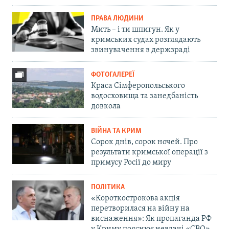
ПРАВА ЛЮДИНИ
Мить – і ти шпигун. Як у
кримських судах розглядають
звинувачення в держзраді
ФОТОГАЛЕРЕЇ
Краса Сімферопольського
водосховища та занедбаність
довкола
ВІЙНА ТА КРИМ
Сорок днів, сорок ночей. Про
результати кримської операції з
примусу Росії до миру
ПОЛІТИКА
«Короткострокова акція
перетворилася на війну на
виснаження»: Як пропаганда РФ
у Криму пояснює невдачі «СВО»