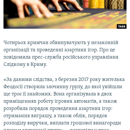
ВІДЕОУРОКИ «ELIFBE»
Русский
СВІДЧЕННЯ ОКУПАЦІЇ
Qırımtatar
УКРАЇНСЬКА ПРОБЛЕМА КРИМУ
ДОЛУЧАЙСЯ!
ІНФОГРАФІКА
Чотирьох кримчан обвинувачують у незаконній
організації та проведенні азартних ігор. Про це
повідомила прес-служба російського управління
Усі сайти RFE/RL
Слідкому в Криму.
«За даними слідства, з березня 2017 року жителька
Феодосії створила злочинну групу, до якої увійшли
ще троє її знайомих. Вона організувала в двох
приміщеннях роботу ігрових автоматів, а також
розробила порядок проведення азартних ігор:
отримання виграшу, а також облік, порядок
розподілу виручки, виплати грошової винагороди