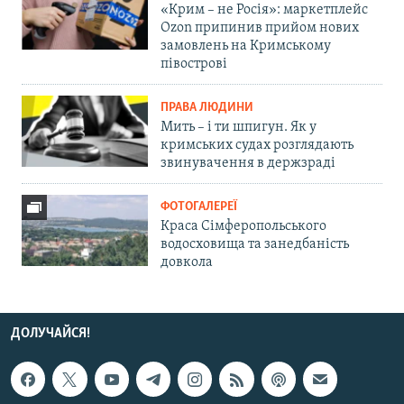
«Крим – не Росія»: маркетплейс
Ozon припинив прийом нових
замовлень на Кримському
півострові
ПРАВА ЛЮДИНИ
Мить – і ти шпигун. Як у
кримських судах розглядають
звинувачення в держзраді
ФОТОГАЛЕРЕЇ
Краса Сімферопольського
водосховища та занедбаність
довкола
ДОЛУЧАЙСЯ!