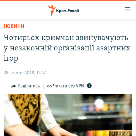
Доступність
посилання
Перейти
НОВИНИ
до
НОВИНИ
Чотирьох кримчан звинувачують
основного
ВОДА.КРИМ
матеріалу
у незаконній організації азартних
ВІДЕО ТА ФОТО
Перейти
ігор
до
ПОЛІТИКА
основної
29 січень 2018, 11:27
БЛОГИ
навігації
Перейти
Поділитись
Читати без VPN
ПОГЛЯД
до
ІНТЕРВ'Ю
пошуку
ВСЕ ЗА ДЕНЬ
СПЕЦПРОЕКТИ
ЯК ОБІЙТИ БЛОКУВАННЯ
ДЕПОРТАЦІЯ