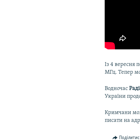
Із 4 вересня
МГц. Тепер мо
Водночас
Раді
України прод
Кримчани мож
писати на адр
Поділитис