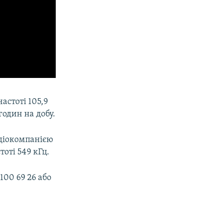
частоті 105,9
один на добу.
діокомпанією
оті 549 кГц.
00 69 26 або