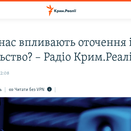
 нас впливають оточення 
ьство? – Радіо Крим.Реалі
12:08
ь
Читати без VPN