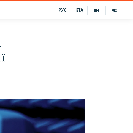
РУС
КТА
і
ї