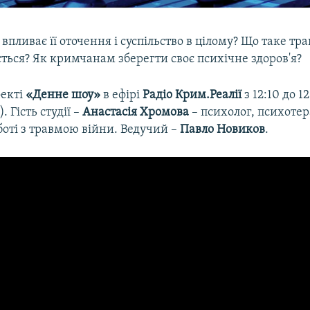
впливає її оточення і суспільство в цілому? Що таке тра
ться? Як кримчанам зберегти своє психічне здоров'я?
оекті
«Денне шоу»
в ефірі
Радіо Крим.Реалії
з 12:10 до 12
. Гість студії –
Анастасія Хромова
– психолог, психотер
боті з травмою війни. Ведучий –
Павло Новиков
.