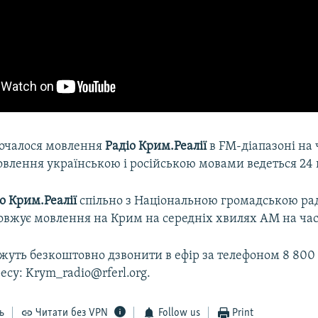
 почалося мовлення
Радіо Крим.Реалії
в FM-діапазоні на 
влення українською і російською мовами ведеться 24 г
о Крим.Реалії
спільно з Національною громадською ра
овжує мовлення на Крим на середніх хвилях АМ на част
уть безкоштовно дзвонити в ефір за телефоном 8 800 1
есу: Krym_radio@rferl.org.
ь
Читати без VPN
Follow us
Print