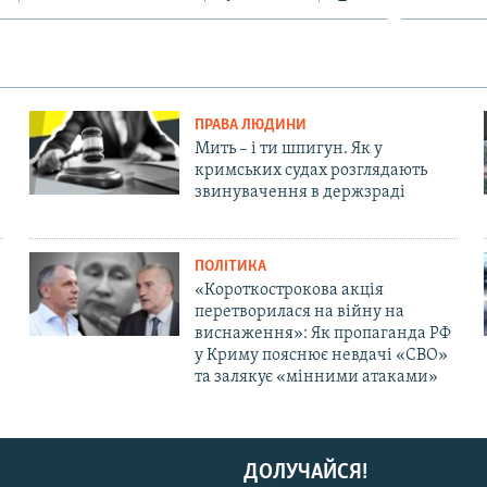
ПРАВА ЛЮДИНИ
Мить – і ти шпигун. Як у
кримських судах розглядають
звинувачення в держзраді
ПОЛІТИКА
«Короткострокова акція
перетворилася на війну на
виснаження»: Як пропаганда РФ
у Криму пояснює невдачі «СВО»
та залякує «мінними атаками»
ДОЛУЧАЙСЯ!