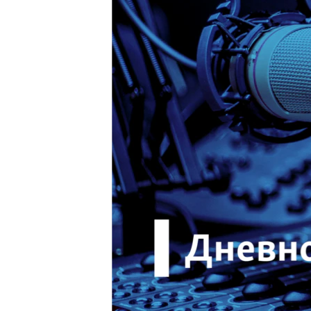
ВІДЕОУРОКИ «ELIFBE»
СВІДЧЕННЯ ОКУПАЦІЇ
УКРАЇНСЬКА ПРОБЛЕМА КРИМУ
ІНФОГРАФІКА