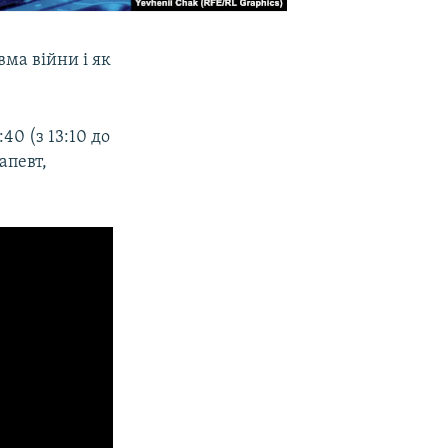
вма війни і як
:40 (з 13:10 до
апевт,