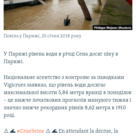
ВІДЕОУРОКИ «ELIFBE»
Русский
СВІДЧЕННЯ ОКУПАЦІЇ
Qırımtatar
УКРАЇНСЬКА ПРОБЛЕМА КРИМУ
Повінь у Парижі, 25 січня 2018 року
ДОЛУЧАЙСЯ!
ІНФОГРАФІКА
У Парижі рівень води в річці Сена досяг піку в
Парижі.
Усі сайти RFE/RL
Національне агентство з контролю за паводками
Vigicrues заявило, що рівень води досягає
максимальної висоти 5,84 метра вранці в понеділок
– це нижче початкових прогнозів минулого тижня і
значно нижче рекордних рівнів 8,62 метра в 1910
році.
⚠️ 🌊
#CrueSeine
⚠️ 🌊 En attendant la décrue, la