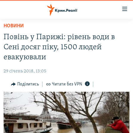
Доступність
посилання
Перейти
НОВИНИ
до
НОВИНИ
Повінь у Парижі: рівень води в
основного
ВОДА.КРИМ
матеріалу
Сені досяг піку, 1500 людей
ВІДЕО ТА ФОТО
Перейти
евакуювали
до
ПОЛІТИКА
основної
29 січень 2018, 13:05
БЛОГИ
навігації
Перейти
Поділитись
Читати без VPN
ПОГЛЯД
до
ІНТЕРВ'Ю
пошуку
ВСЕ ЗА ДЕНЬ
СПЕЦПРОЕКТИ
ЯК ОБІЙТИ БЛОКУВАННЯ
ДЕПОРТАЦІЯ