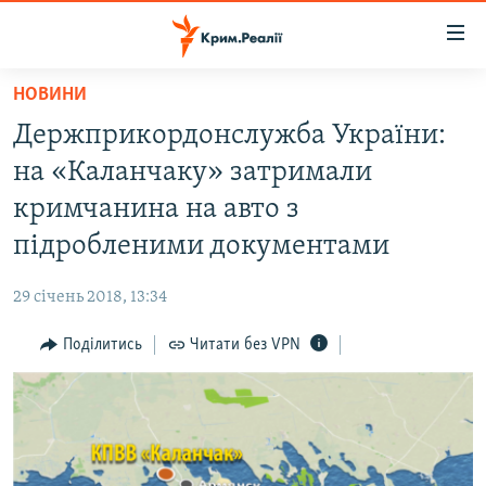
Доступність
посилання
Перейти
НОВИНИ
до
НОВИНИ
Держприкордонслужба України:
основного
ВОДА.КРИМ
матеріалу
на «Каланчаку» затримали
ВІДЕО ТА ФОТО
Перейти
кримчанина на авто з
до
ПОЛІТИКА
підробленими документами
основної
БЛОГИ
навігації
29 січень 2018, 13:34
Перейти
ПОГЛЯД
до
Поділитись
Читати без VPN
ІНТЕРВ'Ю
пошуку
ВСЕ ЗА ДЕНЬ
СПЕЦПРОЕКТИ
ЯК ОБІЙТИ БЛОКУВАННЯ
ДЕПОРТАЦІЯ