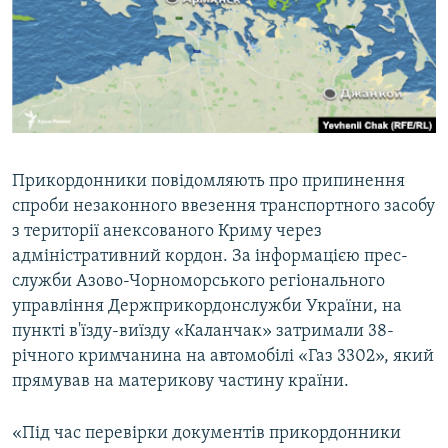
ВІДЕОУРОКИ «ELIFBE»
Русский
СВІДЧЕННЯ ОКУПАЦІЇ
Qırımtatar
УКРАЇНСЬКА ПРОБЛЕМА КРИМУ
ДОЛУЧАЙСЯ!
ІНФОГРАФІКА
Прикордонники повідомляють про припинення
спроби незаконного ввезення транспортного засобу
Усі сайти RFE/RL
з території анексованого Криму через
адміністративний кордон. За інформацією прес-
служби Азово-Чорноморського регіонального
управління Держприкордонслужби України, на
пункті в'їзду-виїзду «Каланчак» затримали 38-
річного кримчанина на автомобілі «Газ 3302», який
прямував на материкову частину країни.
«Під час перевірки документів прикордонники