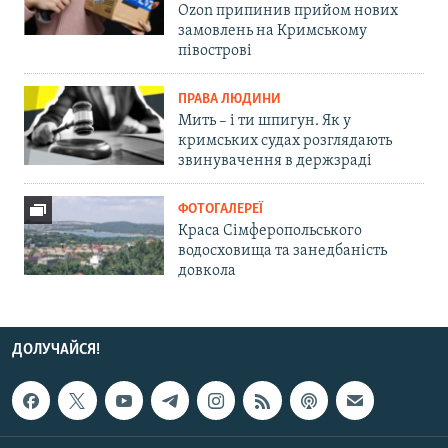
Ozon припинив прийом нових
замовлень на Кримському
півострові
ПРАВА ЛЮДИНИ
Мить – і ти шпигун. Як у
кримських судах розглядають
звинувачення в держзраді
ФОТОГАЛЕРЕЇ
Краса Сімферопольського
водосховища та занедбаність
довкола
ДОЛУЧАЙСЯ!