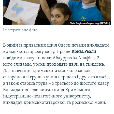
ВІДЕОУРОКИ «ELIFBE»
Русский
СВІДЧЕННЯ ОКУПАЦІЇ
Qırımtatar
УКРАЇНСЬКА ПРОБЛЕМА КРИМУ
Ілюстративне фото
ДОЛУЧАЙСЯ!
ІНФОГРАФІКА
В одній із приватних шкіл Одеси почали викладати
кримськотатарську мову. Про це
Крим.Реалії
Усі сайти RFE/RL
повідомив завуч школи Абдуррахім Анафієв. За
його словами, уроки проходять двічі на тиждень.
Для навчання кримськотатарською мовою
створено дві групи з учнів першого і другого класів,
а також старша група – з третього до шостого класу.
Викладання веде випускниця Кримського
індустріально-педагогічного університету,
викладач кримськотатарської та російської мови.