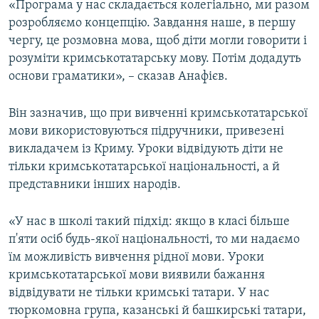
«Програма у нас складається колегіально, ми разом
розробляємо концепцію. Завдання наше, в першу
чергу, це розмовна мова, щоб діти могли говорити і
розуміти кримськотатарську мову. Потім додадуть
основи граматики», – сказав Анафієв.
Він зазначив, що при вивченні кримськотатарської
мови використовуються підручники, привезені
викладачем із Криму. Уроки відвідують діти не
тільки кримськотатарської національності, а й
представники інших народів.
«У нас в школі такий підхід: якщо в класі більше
п'яти осіб будь-якої національності, то ми надаємо
їм можливість вивчення рідної мови. Уроки
кримськотатарської мови виявили бажання
відвідувати не тільки кримські татари. У нас
тюркомовна група, казанські й башкирські татари,