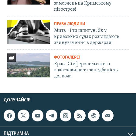
замовлень на Кримському
півострові
ПРАВА ЛЮДИНИ
Мить – і ти шпигун. Як у
кримських судах розглядають
звинувачення в держзраді
ФОТОГАЛЕРЕЇ
Краса Сімферопольського
водосховища та занедбаність
довкола
ДОЛУЧАЙСЯ!
ПІДТРИМКА