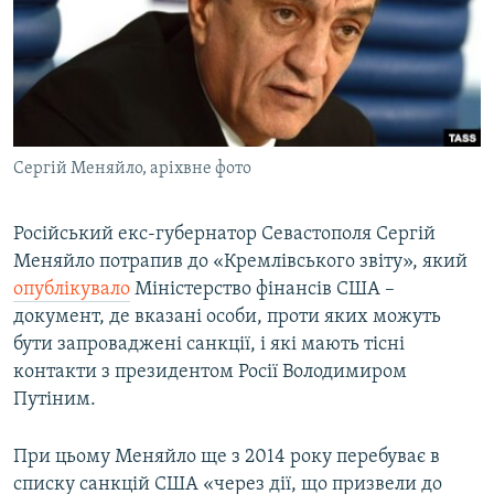
ВІДЕОУРОКИ «ELIFBE»
Русский
СВІДЧЕННЯ ОКУПАЦІЇ
Qırımtatar
УКРАЇНСЬКА ПРОБЛЕМА КРИМУ
ДОЛУЧАЙСЯ!
ІНФОГРАФІКА
Сергій Меняйло, аріхвне фото
Російський екс-губернатор Севастополя Сергій
Усі сайти RFE/RL
Меняйло потрапив до «Кремлівського звіту», який
опублікувало
Міністерство фінансів США –
документ, де вказані особи, проти яких можуть
бути запроваджені санкції, і які мають тісні
контакти з президентом Росії Володимиром
Путіним.
При цьому Меняйло ще з 2014 року перебуває в
списку санкцій США «через дії, що призвели до