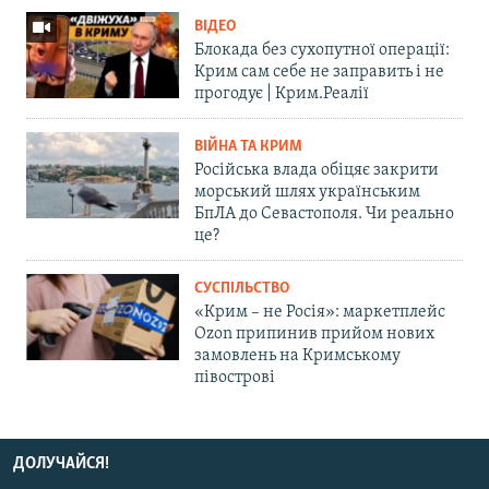
ВІДЕО
Блокада без сухопутної операції:
Крим сам себе не заправить і не
прогодує | Крим.Реалії
ВІЙНА ТА КРИМ
Російська влада обіцяє закрити
морський шлях українським
БпЛА до Севастополя. Чи реально
це?
СУСПІЛЬСТВО
«Крим – не Росія»: маркетплейс
Ozon припинив прийом нових
замовлень на Кримському
півострові
ДОЛУЧАЙСЯ!