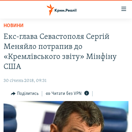
Доступність
посилання
Перейти
НОВИНИ
до
НОВИНИ
Екс-глава Севастополя Сергій
основного
ВОДА.КРИМ
матеріалу
Меняйло потрапив до
ВІДЕО ТА ФОТО
Перейти
«Кремлівського звіту» Мінфіну
до
ПОЛІТИКА
США
основної
БЛОГИ
навігації
30 січень 2018, 09:31
Перейти
ПОГЛЯД
до
Поділитись
Читати без VPN
ІНТЕРВ'Ю
пошуку
ВСЕ ЗА ДЕНЬ
СПЕЦПРОЕКТИ
ЯК ОБІЙТИ БЛОКУВАННЯ
ДЕПОРТАЦІЯ