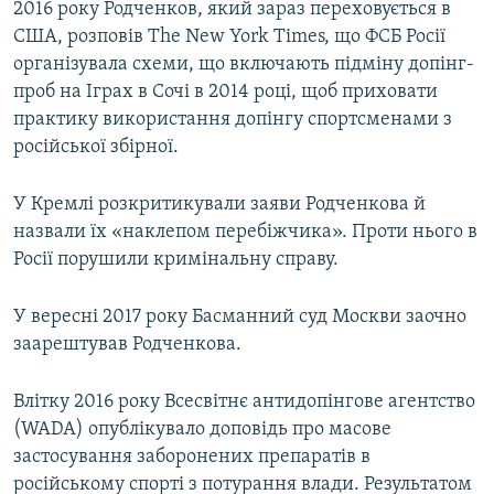
2016 року Родченков, який зараз переховується в
США, розповів The New York Times, що ФСБ Росії
організувала схеми, що включають підміну допінг-
проб на Іграх в Сочі в 2014 році, щоб приховати
практику використання допінгу спортсменами з
російської збірної.
У Кремлі розкритикували заяви Родченкова й
назвали їх «наклепом перебіжчика». Проти нього в
Росії порушили кримінальну справу.
У вересні 2017 року Басманний суд Москви заочно
заарештував Родченкова.
Влітку 2016 року Всесвітнє антидопінгове агентство
(WADA) опублікувало доповідь про масове
застосування заборонених препаратів в
російському спорті з потурання влади. Результатом