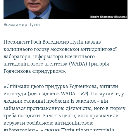
ВІДЕОУРОКИ «ELIFBE»
Русский
СВІДЧЕННЯ ОКУПАЦІЇ
Qırımtatar
Володимир Путін
УКРАЇНСЬКА ПРОБЛЕМА КРИМУ
ДОЛУЧАЙСЯ!
ІНФОГРАФІКА
Президент Росії Володимир Путін назвав
колишнього голову московської антидопінгової
лабораторії, інформатора Всесвітнього
Усі сайти RFE/RL
антидопінгового агентства (WADA) Григорія
Родченкова «придурком».
«Спіймали цього придурка Родченкова, витягли
його туди (для свідчень WADA –
КР
). Послухайте, у
людини очевидні проблеми із законом – він
займався протизаконною діяльністю, його в тюрму
треба посадити. Замість цього, його призначили
керувати російською антидопінговою
лабораторією», – сказав Путін під час зустрічі з