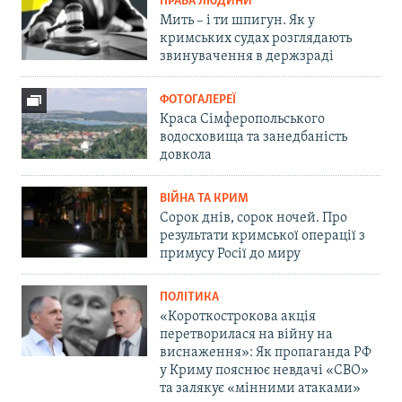
ПРАВА ЛЮДИНИ
Мить – і ти шпигун. Як у
кримських судах розглядають
звинувачення в держзраді
ФОТОГАЛЕРЕЇ
Краса Сімферопольського
водосховища та занедбаність
довкола
ВІЙНА ТА КРИМ
Сорок днів, сорок ночей. Про
результати кримської операції з
примусу Росії до миру
ПОЛІТИКА
«Короткострокова акція
перетворилася на війну на
виснаження»: Як пропаганда РФ
у Криму пояснює невдачі «СВО»
та залякує «мінними атаками»