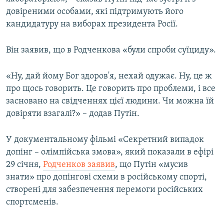
довіреними особами, які підтримують його
кандидатуру на виборах президента Росії.
Він заявив, що в Родченкова «були спроби суїциду».
«Ну, дай йому Бог здоров'я, нехай одужає. Ну, це ж
про щось говорить. Це говорить про проблеми, і все
засновано на свідченнях цієї людини. Чи можна їй
довіряти взагалі?» – додав Путін.
У документальному фільмі «Секретний випадок
допінг – олімпійська змова», який показали в ефірі
29 січня,
Родченков заявив
, що Путін «мусив
знати» про допінгові схеми в російському спорті,
створені для забезпечення перемоги російських
спортсменів.