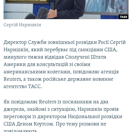
ВІДЕОУРОКИ «ELIFBE»
Русский
СВІДЧЕННЯ ОКУПАЦІЇ
Qırımtatar
Сергій Наришкін
УКРАЇНСЬКА ПРОБЛЕМА КРИМУ
ДОЛУЧАЙСЯ!
ІНФОГРАФІКА
Директор Служби зовнішньої розвідки Росії Сергій
Наришкін, який перебуває під санкціями США,
минулого тижня відвідав Сполучені Штати
Усі сайти RFE/RL
Америки для консультацій зі своїми
американськими колегами, повідомляє агенція
Reuters, а також російське державне новинне
агентство ТАСС.
Як повідомляє Reuters із посиланням на два
джерела, знайомі з ситуацією, Наришкін провів
переговори із директором Національної розвідки
США Деном Коутсом. Про тему розмови не
повідомляють.