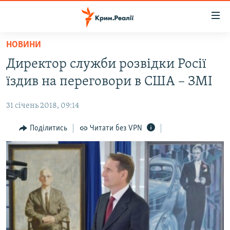
Доступність
посилання
Перейти
НОВИНИ
до
НОВИНИ
Директор служби розвідки Росії
основного
ВОДА.КРИМ
матеріалу
їздив на переговори в США – ЗМІ
ВІДЕО ТА ФОТО
Перейти
до
31 січень 2018, 09:14
ПОЛІТИКА
основної
БЛОГИ
Поділитись
Читати без VPN
навігації
Перейти
ПОГЛЯД
до
ІНТЕРВ'Ю
пошуку
ВСЕ ЗА ДЕНЬ
СПЕЦПРОЕКТИ
ЯК ОБІЙТИ БЛОКУВАННЯ
ДЕПОРТАЦІЯ