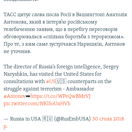
ТАСС цитує слова посла Росії в Вашингтоні Анатолія
Антонова, який в інтерв’ю російському
телебаченню заявив, що в перебігу переговорів
обговорювалася «спільна боротьба з тероризмом».
Про те, з ким саме зустрічався Наришкін, Антонов
не уточнив.
The director of Russia’s foreign intelligence, Sergey
Naryshkin, has visited the United States for
consultations with
#US
🇺🇸 counterparts on the
struggle against terrorism - Ambassador
#Antonov
➡️
https://t.co/WPeQwBMrVJ
pic.twitter.com/NKl5oUaHVh
— Russia in USA 🇷🇺 (@RusEmbUSA)
30 січня 2018
р.