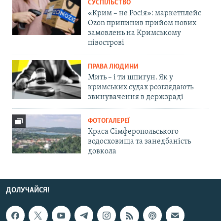
СУСПІЛЬСТВО
«Крим – не Росія»: маркетплейс
Ozon припинив прийом нових
замовлень на Кримському
півострові
ПРАВА ЛЮДИНИ
Мить – і ти шпигун. Як у
кримських судах розглядають
звинувачення в держзраді
ФОТОГАЛЕРЕЇ
Краса Сімферопольського
водосховища та занедбаність
довкола
ДОЛУЧАЙСЯ!