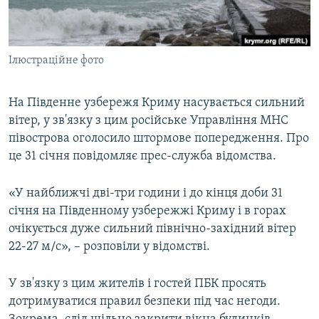
ВІДЕОУРОКИ «ELIFBE»
Русский
СВІДЧЕННЯ ОКУПАЦІЇ
Qırımtatar
Ілюстраційне фото
УКРАЇНСЬКА ПРОБЛЕМА КРИМУ
ДОЛУЧАЙСЯ!
ІНФОГРАФІКА
На Південне узбережя Криму насувається сильний
вітер, у зв'язку з цим російське Управління МНС
півострова оголосило штормове попередження. Про
Усі сайти RFE/RL
це 31 січня повідомляє прес-служба відомства.
«У найближчі дві-три години і до кінця доби 31
січня на Південному узбережжі Криму і в горах
очікується дуже сильний північно-західний вітер
22-27 м/с», – розповіли у відомстві.
У зв'язку з цим жителів і гостей ПБК просять
дотримуватися правил безпеки під час негоди.