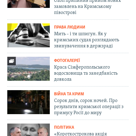
Ozon припинив прийом нових
замовлень на Кримському
півострові
ПРАВА ЛЮДИНИ
Мить – і ти шпигун. Як у
кримських судах розглядають
звинувачення в держзраді
ФОТОГАЛЕРЕЇ
Краса Сімферопольського
водосховища та занедбаність
довкола
ВІЙНА ТА КРИМ
Сорок днів, сорок ночей. Про
результати кримської операції з
примусу Росії до миру
ПОЛІТИКА
«Короткострокова акція