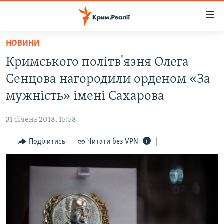
Доступність
посилання
Перейти
НОВИНИ
до
НОВИНИ
Кримського політв'язня Олега
основного
ВОДА.КРИМ
матеріалу
Сенцова нагородили орденом «За
ВІДЕО ТА ФОТО
Перейти
мужність» імені Сахарова
до
ПОЛІТИКА
основної
31 січень 2018, 15:58
БЛОГИ
навігації
Перейти
Поділитись
Читати без VPN
ПОГЛЯД
до
ІНТЕРВ'Ю
пошуку
ВСЕ ЗА ДЕНЬ
СПЕЦПРОЕКТИ
ЯК ОБІЙТИ БЛОКУВАННЯ
ДЕПОРТАЦІЯ