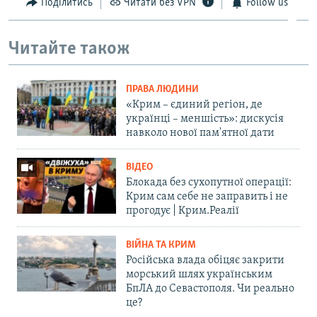
Поділитись
Читати без VPN
Follow us
Читайте також
ПРАВА ЛЮДИНИ
«Крим – єдиний регіон, де
українці – меншість»: дискусія
навколо нової пам'ятної дати
ВІДЕО
Блокада без сухопутної операції:
Крим сам себе не заправить і не
прогодує | Крим.Реалії
ВІЙНА ТА КРИМ
Російська влада обіцяє закрити
морський шлях українським
БпЛА до Севастополя. Чи реально
це?