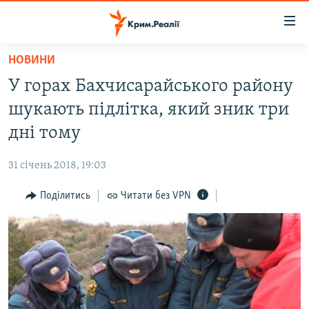
Доступність
посилання
Перейти
НОВИНИ
до
НОВИНИ
У горах Бахчисарайського району
основного
ВОДА.КРИМ
матеріалу
шукають підлітка, який зник три
ВІДЕО ТА ФОТО
Перейти
дні тому
до
ПОЛІТИКА
основної
31 січень 2018, 19:03
БЛОГИ
навігації
Перейти
Поділитись
Читати без VPN
ПОГЛЯД
до
ІНТЕРВ'Ю
пошуку
ВСЕ ЗА ДЕНЬ
СПЕЦПРОЕКТИ
ЯК ОБІЙТИ БЛОКУВАННЯ
ДЕПОРТАЦІЯ