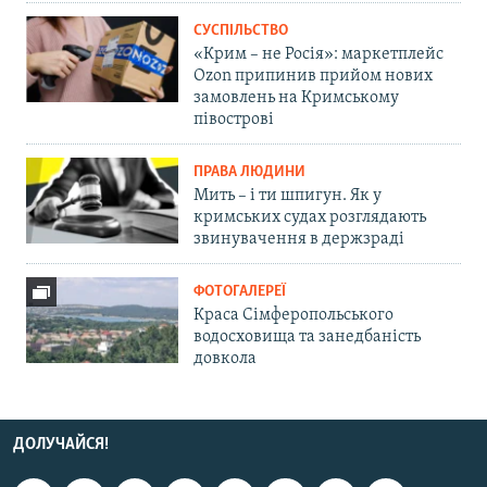
СУСПІЛЬСТВО
«Крим – не Росія»: маркетплейс
Ozon припинив прийом нових
замовлень на Кримському
півострові
ПРАВА ЛЮДИНИ
Мить – і ти шпигун. Як у
кримських судах розглядають
звинувачення в держзраді
ФОТОГАЛЕРЕЇ
Краса Сімферопольського
водосховища та занедбаність
довкола
ДОЛУЧАЙСЯ!