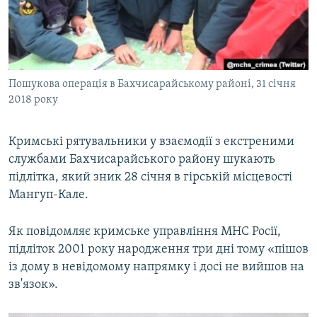
ВІДЕОУРОКИ «ELIFBE»
Русский
СВІДЧЕННЯ ОКУПАЦІЇ
Qırımtatar
УКРАЇНСЬКА ПРОБЛЕМА КРИМУ
Пошукова операція в Бахчисарайському районі, 31 січня
ДОЛУЧАЙСЯ!
ІНФОГРАФІКА
2018 року
Кримські рятувальники у взаємодії з екстреними
Усі сайти RFE/RL
службами Бахчисарайського району шукають
підлітка, який зник 28 січня в гірській місцевості
Мангуп-Кале.
Як повідомляє кримське управління МНС Росії,
підліток 2001 року народження три дні тому «пішов
із дому в невідомому напрямку і досі не вийшов на
зв'язок».