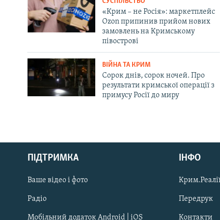
СУСПІЛЬСТВО
«Крим – не Росія»: маркетплейс
Ozon припинив прийом нових
замовлень на Кримському
півострові
ВІЙНА ТА КРИМ
Сорок днів, сорок ночей. Про
результати кримської операції з
примусу Росії до миру
Русский
ПІДТРИМКА
ІНФО
Qırımtatar
Ваше відео і фото
Крим.Реалії
ДОЛУЧАЙСЯ!
Радіо
Передрук
Мобільний додаток Android | iOS
Контакти