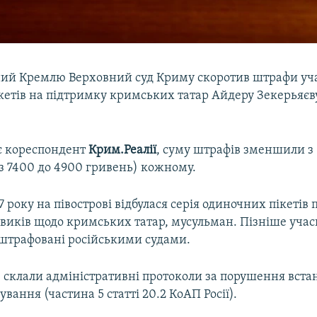
ий Кремлю Верховний суд Криму скоротив штрафи у
кетів на підтримку кримських татар Айдеру Зекерьяєв
є кореспондент
Крим.Реалії
, суму штрафів зменшили з 
(з 7400 до 4900 гривень) кожному.
7 року на півострові відбулася серія одиночних пікетів 
овиків щодо кримських татар, мусульман. Пізніше уча
оштрафовані російськими судами.
в склали адміністративні протоколи за порушення вста
ування (частина 5 статті 20.2 КоАП Росії).