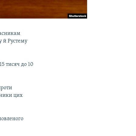
часникам
у й Рустему
15 тисяч до 10
проти
сники цих
новленого