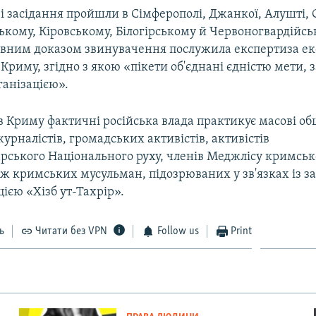
і засідання пройшли в Сімферополі, Джанкої, Алушті, С
ькому, Кіровському, Білогірському й Червоногвардійс
овним доказом звинувачення послужила експертиза ек
Криму, згідно з якою «пікети об'єднані єдністю мети, з
ганізацією».
 в Криму фактичні російська влада практикує масові о
рналістів, громадських активістів, активістів
рського Національного руху, членів Меджлісу кримськ
ож кримських мусульман, підозрюваних у зв'язках із 
цією «Хізб ут-Тахрір».
ь
Читати без VPN
Follow us
Print