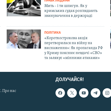
ПРАВА ЛЮДИНИ
Мить – і ти шпигун. Як у
кримських судах розглядають
звинувачення в держзраді
ПОЛІТИКА
«Короткострокова акція
перетворилася на війну на
виснаження»: Як пропаганда РФ
у Криму пояснює невдачі «СВО»
та залякує «мінними атаками»
ДОЛУЧАЙСЯ!
. Про нас