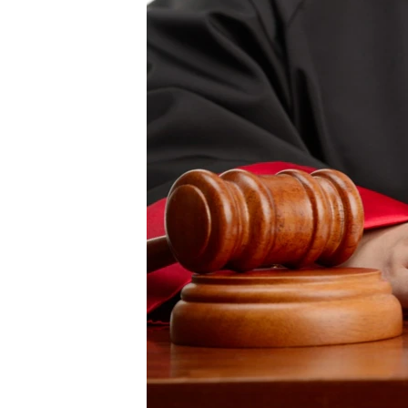
ВІДЕОУРОКИ «ELIFBE»
СВІДЧЕННЯ ОКУПАЦІЇ
УКРАЇНСЬКА ПРОБЛЕМА КРИМУ
ІНФОГРАФІКА