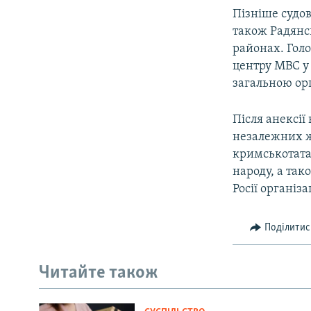
Пізніше судов
також Радянс
районах. Гол
центру МВС у 
загальною ор
Після анексії
незалежних жу
кримськотата
народу, а так
Росії організа
Поділитис
Читайте також