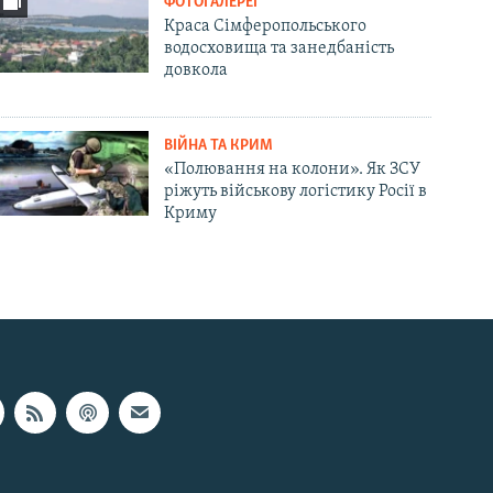
ФОТОГАЛЕРЕЇ
Краса Сімферопольського
водосховища та занедбаність
довкола
ВІЙНА ТА КРИМ
«Полювання на колони». Як ЗСУ
ріжуть військову логістику Росії в
Криму