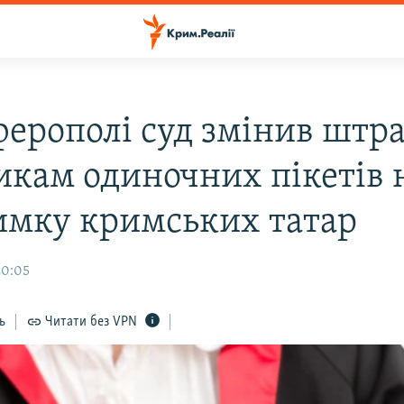
ферополі суд змінив штр
икам одиночних пікетів 
имку кримських татар
20:05
ь
Читати без VPN