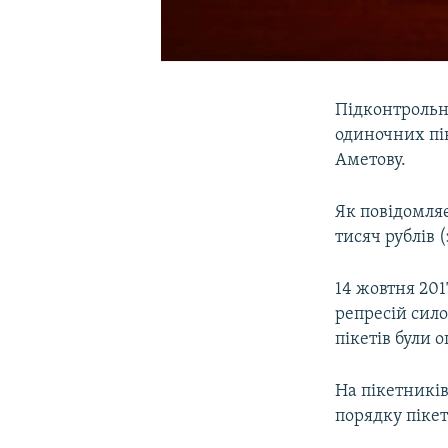
Підконтрольн
одиночних пі
Аметову.
Як повідомля
тисяч рублів 
14 жовтня 201
репресій сил
пікетів були 
На пікетникі
порядку пікет