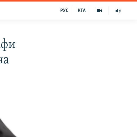
РУС
КТА
афи
на