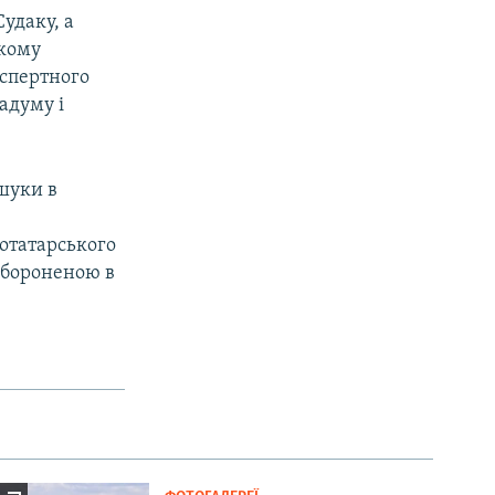
удаку, а
ькому
спертного
адуму і
бшуки в
отатарського
забороненою в