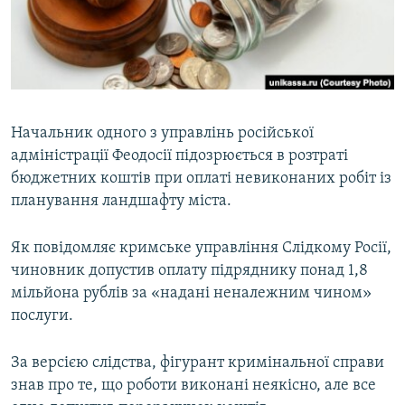
ВІДЕОУРОКИ «ELIFBE»
Русский
СВІДЧЕННЯ ОКУПАЦІЇ
Qırımtatar
УКРАЇНСЬКА ПРОБЛЕМА КРИМУ
ДОЛУЧАЙСЯ!
ІНФОГРАФІКА
Начальник одного з управлінь російської
адміністрації Феодосії підозрюється в розтраті
бюджетних коштів при оплаті невиконаних робіт із
Усі сайти RFE/RL
планування ландшафту міста.
Як повідомляє кримське управління Слідкому Росії,
чиновник допустив оплату підряднику понад 1,8
мільйона рублів за «надані неналежним чином»
послуги.
За версією слідства, фігурант кримінальної справи
знав про те, що роботи виконані неякісно, але все