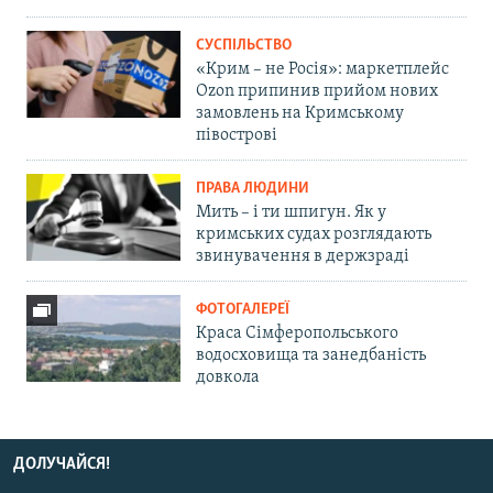
СУСПІЛЬСТВО
«Крим – не Росія»: маркетплейс
Ozon припинив прийом нових
замовлень на Кримському
півострові
ПРАВА ЛЮДИНИ
Мить – і ти шпигун. Як у
кримських судах розглядають
звинувачення в держзраді
ФОТОГАЛЕРЕЇ
Краса Сімферопольського
водосховища та занедбаність
довкола
ДОЛУЧАЙСЯ!