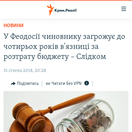
Доступність
посилання
Перейти
НОВИНИ
до
НОВИНИ
У Феодосії чиновнику загрожує до
основного
ВОДА.КРИМ
матеріалу
чотирьох років в'язниці за
ВІДЕО ТА ФОТО
Перейти
розтрату бюджету – Слідком
до
ПОЛІТИКА
основної
31 січень 2018, 20:28
БЛОГИ
навігації
Перейти
Поділитись
Читати без VPN
ПОГЛЯД
до
ІНТЕРВ'Ю
пошуку
ВСЕ ЗА ДЕНЬ
СПЕЦПРОЕКТИ
ЯК ОБІЙТИ БЛОКУВАННЯ
ДЕПОРТАЦІЯ