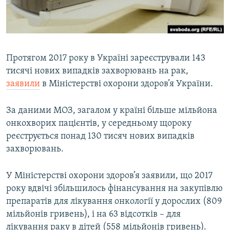
ВІДЕОУРОКИ «ELIFBE»
Русский
СВІДЧЕННЯ ОКУПАЦІЇ
Qırımtatar
УКРАЇНСЬКА ПРОБЛЕМА КРИМУ
Протягом 2017 року в Україні зареєстрували 143
ДОЛУЧАЙСЯ!
ІНФОГРАФІКА
тисячі нових випадків захворювань на рак,
заявили
в Міністерстві охорони здоров’я України.
За даними МОЗ, загалом у країні більше мільйона
Усі сайти RFE/RL
онкохворих пацієнтів, у середньому щороку
реєструється понад 130 тисяч нових випадків
захворювань.
У Міністерстві охорони здоров’я заявили, що 2017
року вдвічі збільшилось фінансування на закупівлю
препаратів для лікування онкології у дорослих (809
мільйонів гривень), і на 63 відсотків – для
лікування раку в дітей (558 мільйонів гривень).