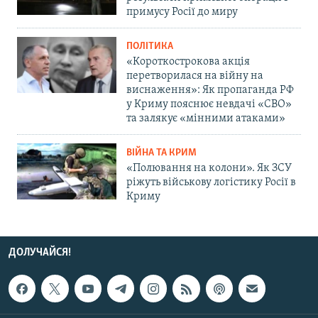
примусу Росії до миру
ПОЛІТИКА
«Короткострокова акція
перетворилася на війну на
виснаження»: Як пропаганда РФ
у Криму пояснює невдачі «СВО»
та залякує «мінними атаками»
ВІЙНА ТА КРИМ
«Полювання на колони». Як ЗСУ
ріжуть військову логістику Росії в
Криму
ДОЛУЧАЙСЯ!