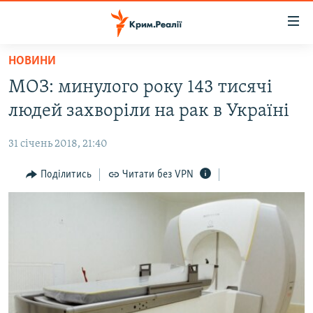
Доступність
посилання
Перейти
НОВИНИ
до
НОВИНИ
МОЗ: минулого року 143 тисячі
основного
ВОДА.КРИМ
матеріалу
людей захворіли на рак в Україні
ВІДЕО ТА ФОТО
Перейти
до
31 січень 2018, 21:40
ПОЛІТИКА
основної
БЛОГИ
Поділитись
Читати без VPN
навігації
Перейти
ПОГЛЯД
до
ІНТЕРВ'Ю
пошуку
ВСЕ ЗА ДЕНЬ
СПЕЦПРОЕКТИ
ЯК ОБІЙТИ БЛОКУВАННЯ
ДЕПОРТАЦІЯ