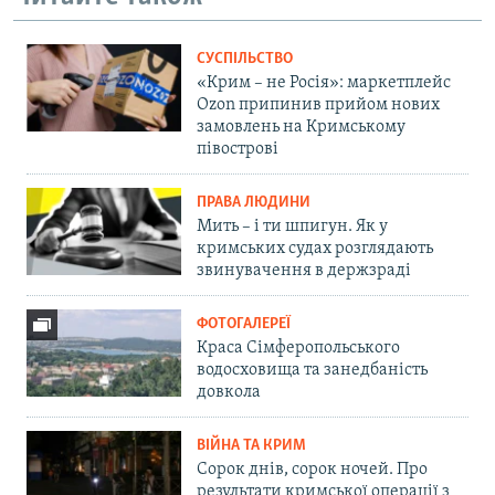
СУСПІЛЬСТВО
«Крим – не Росія»: маркетплейс
Ozon припинив прийом нових
замовлень на Кримському
півострові
ПРАВА ЛЮДИНИ
Мить – і ти шпигун. Як у
кримських судах розглядають
звинувачення в держзраді
ФОТОГАЛЕРЕЇ
Краса Сімферопольського
водосховища та занедбаність
довкола
ВІЙНА ТА КРИМ
Сорок днів, сорок ночей. Про
результати кримської операції з