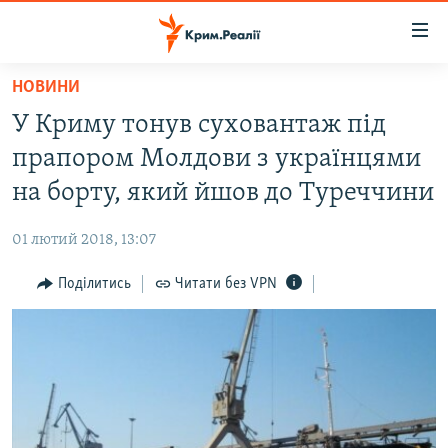
Доступність
посилання
Перейти
НОВИНИ
до
НОВИНИ
У Криму тонув суховантаж під
основного
ВОДА.КРИМ
матеріалу
прапором Молдови з українцями
ВІДЕО ТА ФОТО
Перейти
на борту, який йшов до Туреччини
до
ПОЛІТИКА
основної
01 лютий 2018, 13:07
БЛОГИ
навігації
Перейти
Поділитись
Читати без VPN
ПОГЛЯД
до
ІНТЕРВ'Ю
пошуку
ВСЕ ЗА ДЕНЬ
СПЕЦПРОЕКТИ
ЯК ОБІЙТИ БЛОКУВАННЯ
ДЕПОРТАЦІЯ