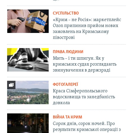
СУСПІЛЬСТВО
«Крим – не Росія»: маркетплейс
Ozon припинив прийом нових
замовлень на Кримському
півострові
ПРАВА ЛЮДИНИ
Мить – і ти шпигун. Як у
кримських судах розглядають
звинувачення в держзраді
ФОТОГАЛЕРЕЇ
Краса Сімферопольського
водосховища та занедбаність
довкола
ВІЙНА ТА КРИМ
Сорок днів, сорок ночей. Про
результати кримської операції з