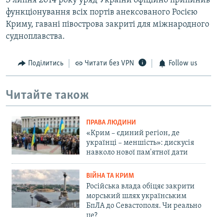
З липня 2014 року уряд України офіційно припинив
функціонування всіх портів анексованого Росією
Криму, гавані півострова закриті для міжнародного
судноплавства.
Поділитись
Читати без VPN
Follow us
Читайте також
ПРАВА ЛЮДИНИ
«Крим – єдиний регіон, де
українці – меншість»: дискусія
навколо нової пам'ятної дати
ВІЙНА ТА КРИМ
Російська влада обіцяє закрити
морський шлях українським
БпЛА до Севастополя. Чи реально
це?