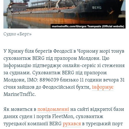
ВІДЕОУРОКИ «ELIFBE»
Русский
СВІДЧЕННЯ ОКУПАЦІЇ
Qırımtatar
УКРАЇНСЬКА ПРОБЛЕМА КРИМУ
Cудно «Берг»
ДОЛУЧАЙСЯ!
ІНФОГРАФІКА
У Криму біля берегів Феодосії в Чорному морі тонув
суховантаж BERG під прапором Молдови. Цю
Усі сайти RFE/RL
інформацію підтверджує онлайн-сервіс зі стеження
за суднами. Суховантаж BERG під прапором
Молдови, IMO: 8896039 близько 11 години вечора 31
січня зайшов до Феодосійської бухти,
інформує
MarineTraffic.
Як мовиться в
повідомленні
на сайті відкритої бази
даних суден і портів FleetMon, суховантаж
турецької компанії BERG
рухався
в турецький порт