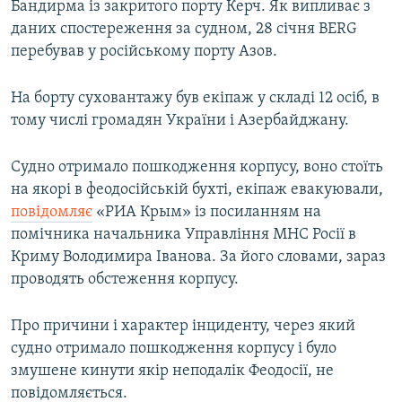
Бандирма із закритого порту Керч. Як випливає з
даних спостереження за судном, 28 січня BERG
перебував у російському порту Азов.
На борту суховантажу був екіпаж у складі 12 осіб, в
тому числі громадян України і Азербайджану.
Судно отримало пошкодження корпусу, воно стоїть
на якорі в феодосійській бухті, екіпаж евакуювали,
повідомляє
«РИА Крым» із посиланням на
помічника начальника Управління МНС Росії в
Криму Володимира Іванова. За його словами, зараз
проводять обстеження корпусу.
Про причини і характер інциденту, через який
судно отримало пошкодження корпусу і було
змушене кинути якір неподалік Феодосії, не
повідомляється.