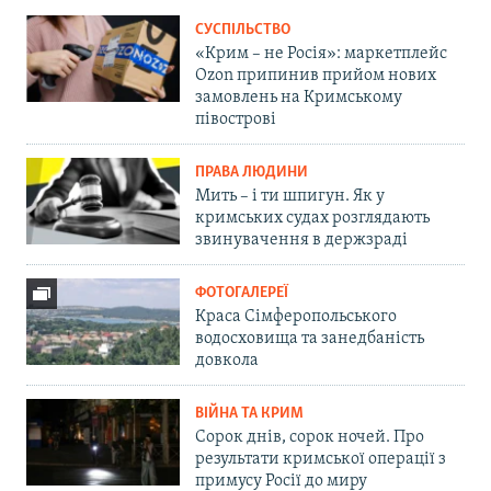
СУСПІЛЬСТВО
«Крим – не Росія»: маркетплейс
Ozon припинив прийом нових
замовлень на Кримському
півострові
ПРАВА ЛЮДИНИ
Мить – і ти шпигун. Як у
кримських судах розглядають
звинувачення в держзраді
ФОТОГАЛЕРЕЇ
Краса Сімферопольського
водосховища та занедбаність
довкола
ВІЙНА ТА КРИМ
Сорок днів, сорок ночей. Про
результати кримської операції з
примусу Росії до миру