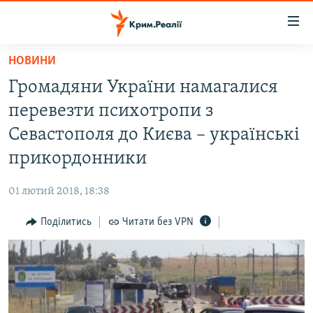
Доступність
посилання
Перейти
НОВИНИ
до
НОВИНИ
Громадяни України намагалися
основного
ВОДА.КРИМ
матеріалу
перевезти психотропи з
ВІДЕО ТА ФОТО
Перейти
Севастополя до Києва – українські
до
ПОЛІТИКА
прикордонники
основної
БЛОГИ
навігації
01 лютий 2018, 18:38
Перейти
ПОГЛЯД
до
Поділитись
Читати без VPN
ІНТЕРВ'Ю
пошуку
ВСЕ ЗА ДЕНЬ
СПЕЦПРОЕКТИ
ЯК ОБІЙТИ БЛОКУВАННЯ
ДЕПОРТАЦІЯ