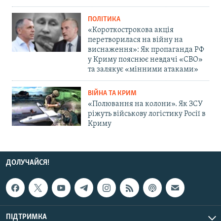
ПОЛІТИКА
«Короткострокова акція
перетворилася на війну на
виснаження»: Як пропаганда РФ
у Криму пояснює невдачі «СВО»
та залякує «мінними атаками»
ВІЙНА ТА КРИМ
«Полювання на колони». Як ЗСУ
ріжуть військову логістику Росії в
Криму
ДОЛУЧАЙСЯ!
ПІДТРИМКА