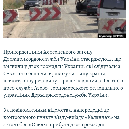
ВІДЕОУРОКИ «ELIFBE»
Русский
СВІДЧЕННЯ ОКУПАЦІЇ
Qırımtatar
УКРАЇНСЬКА ПРОБЛЕМА КРИМУ
ДОЛУЧАЙСЯ!
ІНФОГРАФІКА
Прикордонники Херсонського загону
Держприкордонслужби України стверджують, що
Усі сайти RFE/RL
виявили у двох громадян України, які слідували з
Севастополя на материкову частину країни,
психотропну речовину. Про це повідомляє 1 лютого
прес-служба Азово-Чорноморського регіонального
управління Держприкордонслужби України.
За повідомленням відомства, напередодні до
контрольного пункту в'їзду-виїзду «Каланчак» на
автомобілі «Опель» прибули двоє громадян