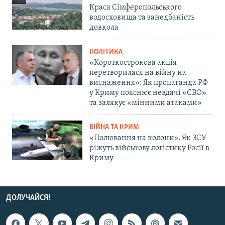
Краса Сімферопольського
водосховища та занедбаність
довкола
ПОЛІТИКА
«Короткострокова акція
перетворилася на війну на
виснаження»: Як пропаганда РФ
у Криму пояснює невдачі «СВО»
та залякує «мінними атаками»
ВІЙНА ТА КРИМ
«Полювання на колони». Як ЗСУ
ріжуть військову логістику Росії в
Криму
ДОЛУЧАЙСЯ!