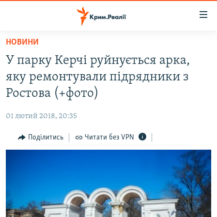
Доступність
посилання
Перейти
НОВИНИ
до
НОВИНИ
У парку Керчі руйнується арка,
основного
ВОДА.КРИМ
матеріалу
яку ремонтували підрядники з
ВІДЕО ТА ФОТО
Перейти
Ростова (+фото)
до
ПОЛІТИКА
основної
01 лютий 2018, 20:35
БЛОГИ
навігації
Перейти
Поділитись
Читати без VPN
ПОГЛЯД
до
ІНТЕРВ'Ю
пошуку
ВСЕ ЗА ДЕНЬ
СПЕЦПРОЕКТИ
ЯК ОБІЙТИ БЛОКУВАННЯ
ДЕПОРТАЦІЯ