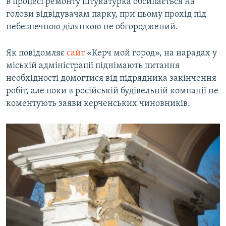
в процесі ремонту штукатурка обсипається на
голови відвідувачам парку, при цьому прохід під
небезпечною ділянкою не обгороджений.
Як повідомляє
сайт
«Керч мой город», на нарадах у
міській адміністрації піднімають питання
необхідності домогтися від підрядника закінчення
робіт, але поки в російській будівельній компанії не
коментують заяви керченських чиновників.