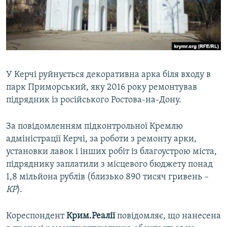
ВІДЕОУРОКИ «ELIFBE»
Русский
СВІДЧЕННЯ ОКУПАЦІЇ
Qırımtatar
УКРАЇНСЬКА ПРОБЛЕМА КРИМУ
ДОЛУЧАЙСЯ!
ІНФОГРАФІКА
У Керчі руйнується декоративна арка біля входу в
парк Приморський, яку 2016 року ремонтував
підрядник із російського Ростова-на-Дону.
Усі сайти RFE/RL
За повідомленням підконтрольної Кремлю
адміністрації Керчі, за роботи з ремонту арки,
установки лавок і інших робіт із благоустрою міста,
підряднику заплатили з місцевого бюджету понад
1,8 мільйона рублів (близько 890 тисяч гривень –
КР
).
Кореспондент
Крим.Реалії
повідомляє, що нанесена