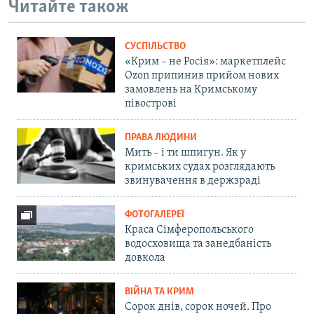
Читайте також
СУСПІЛЬСТВО
«Крим – не Росія»: маркетплейс
Ozon припинив прийом нових
замовлень на Кримському
півострові
ПРАВА ЛЮДИНИ
Мить – і ти шпигун. Як у
кримських судах розглядають
звинувачення в держзраді
ФОТОГАЛЕРЕЇ
Краса Сімферопольського
водосховища та занедбаність
довкола
ВІЙНА ТА КРИМ
Сорок днів, сорок ночей. Про