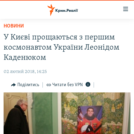
Доступність
посилання
Перейти
НОВИНИ
до
НОВИНИ
У Києві прощаються з першим
основного
ВОДА.КРИМ
матеріалу
космонавтом України Леонідом
ВІДЕО ТА ФОТО
Перейти
Каденюком
до
ПОЛІТИКА
основної
02 лютий 2018, 14:25
БЛОГИ
навігації
Перейти
Поділитись
Читати без VPN
ПОГЛЯД
до
ІНТЕРВ'Ю
пошуку
ВСЕ ЗА ДЕНЬ
СПЕЦПРОЕКТИ
ЯК ОБІЙТИ БЛОКУВАННЯ
ДЕПОРТАЦІЯ