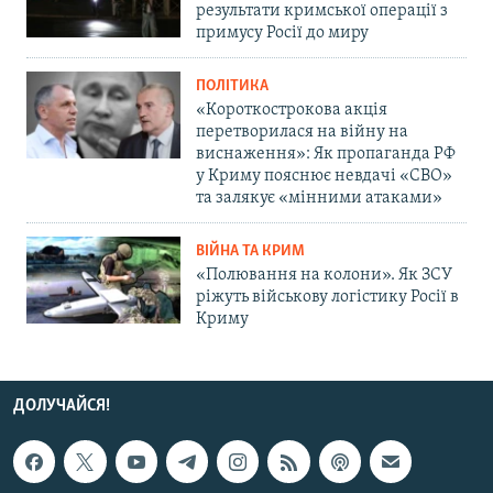
результати кримської операції з
примусу Росії до миру
ПОЛІТИКА
«Короткострокова акція
перетворилася на війну на
виснаження»: Як пропаганда РФ
у Криму пояснює невдачі «СВО»
та залякує «мінними атаками»
ВІЙНА ТА КРИМ
«Полювання на колони». Як ЗСУ
ріжуть військову логістику Росії в
Криму
ДОЛУЧАЙСЯ!