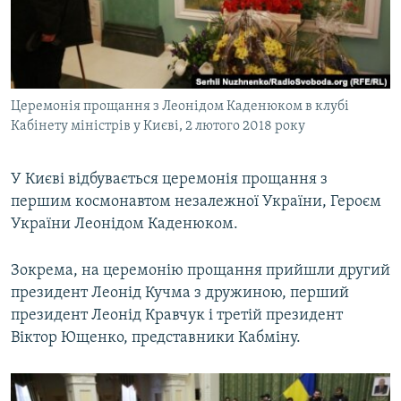
ВІДЕОУРОКИ «ELIFBE»
Русский
СВІДЧЕННЯ ОКУПАЦІЇ
Qırımtatar
УКРАЇНСЬКА ПРОБЛЕМА КРИМУ
Церемонія прощання з Леонідом Каденюком в клубі
ДОЛУЧАЙСЯ!
ІНФОГРАФІКА
Кабінету міністрів у Києві, 2 лютого 2018 року
У Києві відбувається церемонія прощання з
Усі сайти RFE/RL
першим космонавтом незалежної України, Героєм
України Леонідом Каденюком.
Зокрема, на церемонію прощання прийшли другий
президент Леонід Кучма з дружиною, перший
президент Леонід Кравчук і третій президент
Віктор Ющенко, представники Кабміну.