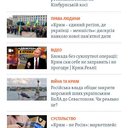
Кінбурнській косі
ПРАВА ЛЮДИНИ
«Крим – єдиний регіон, де
українці – меншість»: дискусія
навколо нової пам'ятної дати
ВІДЕО
Блокада без сухопутної операції:
Крим сам себе не заправить і не
прогодує | Крим.Реалії
ВІЙНА ТА КРИМ
Російська влада обіцяє закрити
морський шлях українським
БпЛА до Севастополя. Чи реально
це?
СУСПІЛЬСТВО
«Крим – не Росія»: маркетплейс