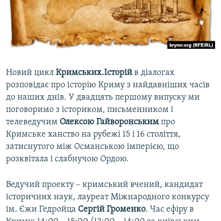
ВІДЕОУРОКИ «ELIFBE»
Русский
СВІДЧЕННЯ ОКУПАЦІЇ
Qırımtatar
УКРАЇНСЬКА ПРОБЛЕМА КРИМУ
ДОЛУЧАЙСЯ!
ІНФОГРАФІКА
Новий цикл
Кримських.Історій
в діалогах
розповідає про історію Криму з найдавніших часів
до наших днів. У двадцять першому випуску ми
Усі сайти RFE/RL
поговоримо з істориком, письменником і
телеведучим
Олексою Гайворонським
про
Кримське ханство на рубежі 15 і 16 століття,
затиснутого між Османською імперією, що
розквітала і слабнучою Ордою.
Ведучий проекту – кримський вчений, кандидат
історичних наук, лауреат Міжнародного конкурсу
ім. Єжи Гедройца
Сергій Громенко
. Час ефіру в