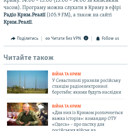
Криму: 14:00 – 15:00 (13:00 – 14:00 за київським
часом). Програму можна слухати в Криму в ефірі
Радіо Крим.Реалії
(105.9 FM), а також на сайті
Крим.Реалії
.
Поділитись
Читати без VPN
Follow us
Читайте також
ВІЙНА ТА КРИМ
У Севастополі уразили російську
станцію радіоелектронної
боротьби: якими будуть наслідки
ВІЙНА ТА КРИМ
«Для них із Кримом розпочнеться
важка історія»: командир ОТУ
«Одеса» – про пастку для
російських військ на