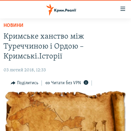
Доступність
посилання
Перейти
НОВИНИ
до
НОВИНИ
Кримське ханство між
основного
ВОДА.КРИМ
матеріалу
Туреччиною і Ордою –
ВІДЕО ТА ФОТО
Перейти
Кримські.Історії
до
ПОЛІТИКА
основної
03 лютий 2018, 12:33
БЛОГИ
навігації
Перейти
Поділитись
Читати без VPN
ПОГЛЯД
до
ІНТЕРВ'Ю
пошуку
ВСЕ ЗА ДЕНЬ
СПЕЦПРОЕКТИ
ЯК ОБІЙТИ БЛОКУВАННЯ
ДЕПОРТАЦІЯ