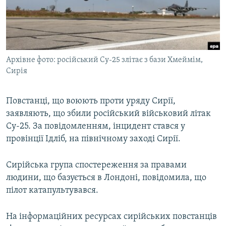
ВІДЕОУРОКИ «ELIFBE»
Русский
СВІДЧЕННЯ ОКУПАЦІЇ
Qırımtatar
УКРАЇНСЬКА ПРОБЛЕМА КРИМУ
Архівне фото: російський Су-25 злітає з бази Хмеймім,
ДОЛУЧАЙСЯ!
ІНФОГРАФІКА
Сирія
Повстанці, що воюють проти уряду Сирії,
Усі сайти RFE/RL
заявляють, що збили російський військовий літак
Су-25. За повідомленням, інцидент стався у
провінції Ідліб, на північному заході Сирії.
Сирійська група спостереження за правами
людини, що базується в Лондоні, повідомила, що
пілот катапультувався.
На інформаційних ресурсах сирійських повстанців