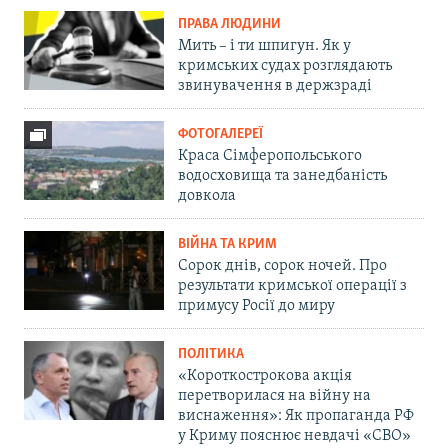
ПРАВА ЛЮДИНИ
Мить – і ти шпигун. Як у
кримських судах розглядають
звинувачення в держзраді
ФОТОГАЛЕРЕЇ
Краса Сімферопольського
водосховища та занедбаність
довкола
ВІЙНА ТА КРИМ
Сорок днів, сорок ночей. Про
результати кримської операції з
примусу Росії до миру
ПОЛІТИКА
«Короткострокова акція
перетворилася на війну на
виснаження»: Як пропаганда РФ
у Криму пояснює невдачі «СВО»