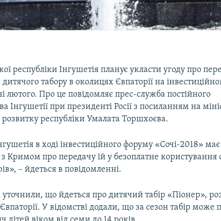
кої республіки Інгушетія планує укласти угоду про пере
дитячого табору в околицях Євпаторії на інвестиційно
ні лютого. Про це повідомляє прес-служба постійного
а Інгушетії при президенті Росії з посиланням на міні
 розвитку республіки Умалата Торшхоєва.
нгушетія в ході інвестиційного форуму «Сочі-2018» має
 з Кримом про передачу їй у безоплатне користування 
ів», – йдеться в повідомленні.
і уточнили, що йдеться про дитячий табір «Піонер», р
 Євпаторії. У відомстві додали, що за сезон табір може
ч дітей віком від семи до 14 років.