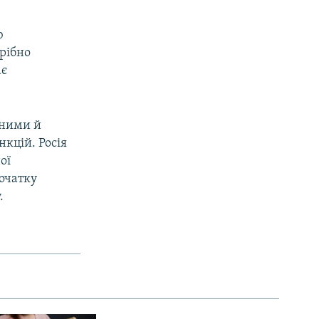
ю
трібно
ає
нними й
нкцій. Росія
ої
початку
.