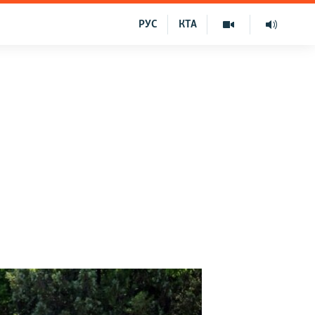
РУС
КТА