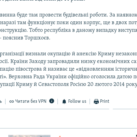
винна буде там провести будівельні роботи. За наявно
наразі там функціонує поки один корпус, ще в двох по
нструкцію. Тобто республіка в даному випадку виступ
 – пояснив Торшхоєв.
рганізації визнали окупацію й анексію Криму незако
Росії. Країни Заходу запровадили низку економічних са
пацію півострова й називає це «відновленням історичн
і». Верховна Рада України офіційно оголосила датою 
упації Криму й Севастополя Росією 20 лютого 2014 року
ь
Читати без VPN
Follow us
Print