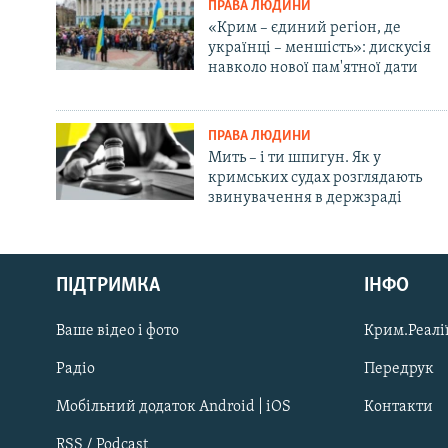
ПРАВА ЛЮДИНИ
«Крим – єдиний регіон, де
українці – меншість»: дискусія
навколо нової пам'ятної дати
ПРАВА ЛЮДИНИ
Мить – і ти шпигун. Як у
кримських судах розглядають
звинувачення в держзраді
Русский
ПІДТРИМКА
ІНФО
Qırımtatar
Ваше відео і фото
Крим.Реалії
ДОЛУЧАЙСЯ!
Радіо
Передрук
Мобільний додаток Android | iOS
Контакти
RSS / Podcast