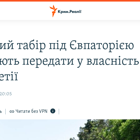
ий табір під Євпаторією
ють передати у власність
етії
 20:05
ь
Читати без VPN