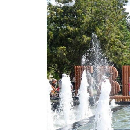
ВІДЕОУРОКИ «ELIFBE»
СВІДЧЕННЯ ОКУПАЦІЇ
УКРАЇНСЬКА ПРОБЛЕМА КРИМУ
ІНФОГРАФІКА