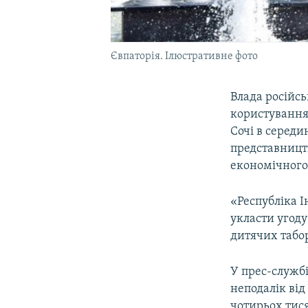
Євпаторія. Ілюстративне фото
Влада російсь
користування 
Сочі в середи
представництв
економічного
«Республіка І
укласти угоду
дитячих табор
У прес-служб
неподалік від
чотирьох тися