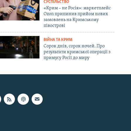
СУСПІЛЬСТВО
«Крим – не Росія»: маркетплейс
Ozon припинив прийом нових
замовлень на Кримському
півострові
ВІЙНА ТА КРИМ
Сорок днів, сорок ночей. Про
результати кримської операції з
примусу Росії до миру