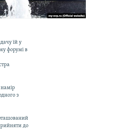
дачу їй у
му форумі в
стра
 намір
одного з
озташований
 прийняти до