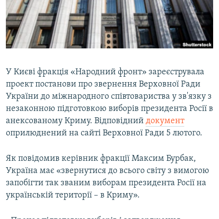
ВІДЕОУРОКИ «ELIFBE»
Русский
СВІДЧЕННЯ ОКУПАЦІЇ
Qırımtatar
УКРАЇНСЬКА ПРОБЛЕМА КРИМУ
ДОЛУЧАЙСЯ!
ІНФОГРАФІКА
У Києві фракція «Народний фронт» зареєструвала
проект постанови про звернення Верховної Ради
України до міжнародного співтовариства у зв'язку з
Усі сайти RFE/RL
незаконною підготовкою виборів президента Росії в
анексованому Криму. Відповідний
документ
оприлюднений на сайті Верховної Ради 5 лютого.
Як повідомив керівник фракції Максим Бурбак,
Україна має «звернутися до всього світу з вимогою
запобігти так званим виборам президента Росії на
українській території – в Криму».