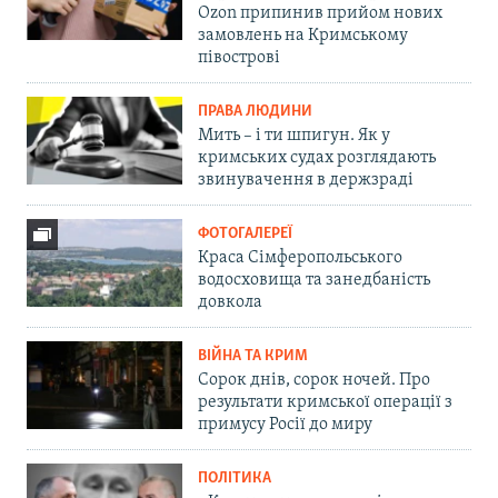
Ozon припинив прийом нових
замовлень на Кримському
півострові
ПРАВА ЛЮДИНИ
Мить – і ти шпигун. Як у
кримських судах розглядають
звинувачення в держзраді
ФОТОГАЛЕРЕЇ
Краса Сімферопольського
водосховища та занедбаність
довкола
ВІЙНА ТА КРИМ
Сорок днів, сорок ночей. Про
результати кримської операції з
примусу Росії до миру
ПОЛІТИКА