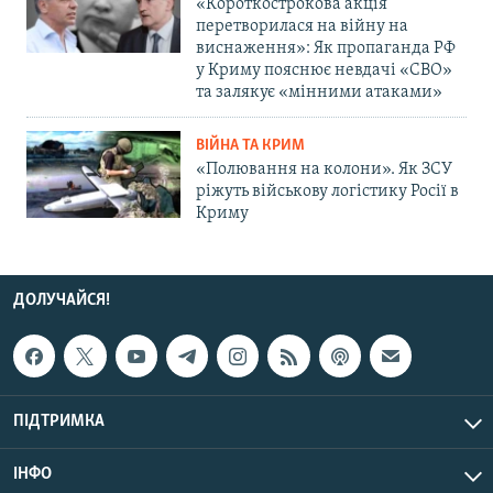
«Короткострокова акція
перетворилася на війну на
виснаження»: Як пропаганда РФ
у Криму пояснює невдачі «СВО»
та залякує «мінними атаками»
ВІЙНА ТА КРИМ
«Полювання на колони». Як ЗСУ
ріжуть військову логістику Росії в
Криму
ДОЛУЧАЙСЯ!
ПІДТРИМКА
ІНФО