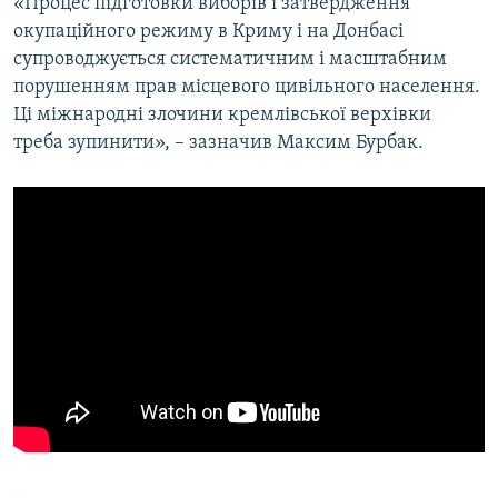
«Процес підготовки виборів і затвердження
окупаційного режиму в Криму і на Донбасі
супроводжується систематичним і масштабним
порушенням прав місцевого цивільного населення.
Ці міжнародні злочини кремлівської верхівки
треба зупинити», – зазначив Максим Бурбак.