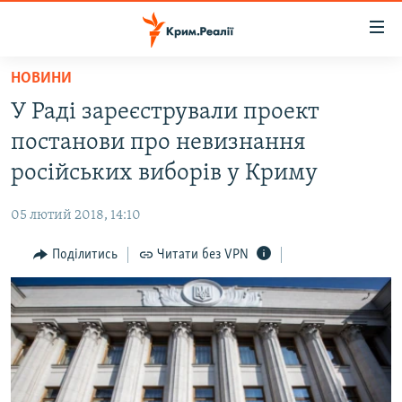
Доступність
посилання
Перейти
НОВИНИ
до
НОВИНИ
У Раді зареєстрували проект
основного
ВОДА.КРИМ
матеріалу
постанови про невизнання
ВІДЕО ТА ФОТО
Перейти
російських виборів у Криму
до
ПОЛІТИКА
основної
05 лютий 2018, 14:10
БЛОГИ
навігації
Перейти
Поділитись
Читати без VPN
ПОГЛЯД
до
ІНТЕРВ'Ю
пошуку
ВСЕ ЗА ДЕНЬ
СПЕЦПРОЕКТИ
ЯК ОБІЙТИ БЛОКУВАННЯ
ДЕПОРТАЦІЯ