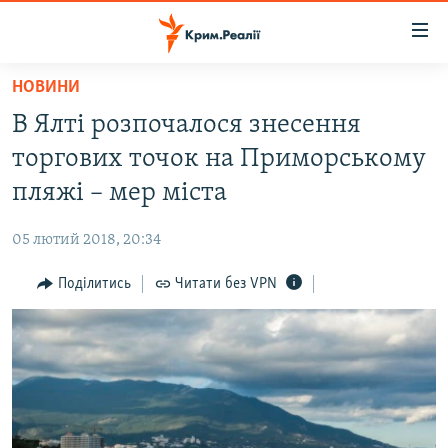
Доступність
посилання
Перейти
НОВИНИ
до
НОВИНИ
В Ялті розпочалося знесення
основного
ВОДА.КРИМ
матеріалу
торгових точок на Приморському
ВІДЕО ТА ФОТО
Перейти
пляжі – мер міста
до
ПОЛІТИКА
основної
05 лютий 2018, 20:34
БЛОГИ
навігації
Перейти
Поділитись
Читати без VPN
ПОГЛЯД
до
ІНТЕРВ'Ю
пошуку
ВСЕ ЗА ДЕНЬ
СПЕЦПРОЕКТИ
ЯК ОБІЙТИ БЛОКУВАННЯ
ДЕПОРТАЦІЯ