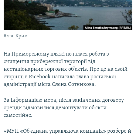
ВІДЕОУРОКИ «ELIFBE»
Русский
СВІДЧЕННЯ ОКУПАЦІЇ
Qırımtatar
УКРАЇНСЬКА ПРОБЛЕМА КРИМУ
Ялта, Крим
ДОЛУЧАЙСЯ!
ІНФОГРАФІКА
На Приморському пляжі почалася робота з
очищення прибережної території від
Усі сайти RFE/RL
нестаціонарних торгових об'єктів. Про це на своїй
сторінці в Facebook написала глава російської
адміністрації міста Олена Сотникова.
За інформацією мера, після закінчення договору
оренди відмовилися демонтувати об'єкти
самостійно.
«МУП «Об'єднана управляюча компанія» розбере й