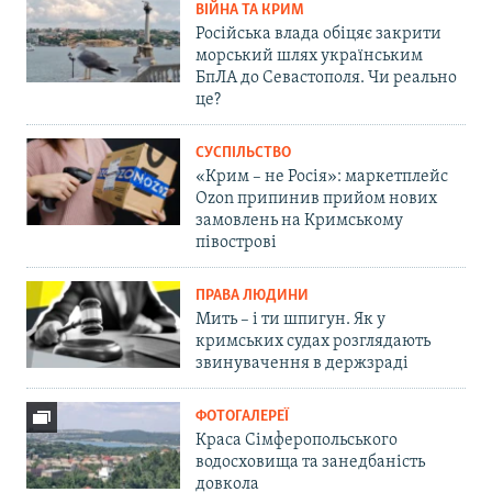
ВІЙНА ТА КРИМ
Російська влада обіцяє закрити
морський шлях українським
БпЛА до Севастополя. Чи реально
це?
СУСПІЛЬСТВО
«Крим – не Росія»: маркетплейс
Ozon припинив прийом нових
замовлень на Кримському
півострові
ПРАВА ЛЮДИНИ
Мить – і ти шпигун. Як у
кримських судах розглядають
звинувачення в держзраді
ФОТОГАЛЕРЕЇ
Краса Сімферопольського
водосховища та занедбаність
довкола