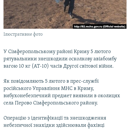
ВІДЕОУРОКИ «ELIFBE»
Русский
СВІДЧЕННЯ ОКУПАЦІЇ
Qırımtatar
УКРАЇНСЬКА ПРОБЛЕМА КРИМУ
Ілюстративне фото
ДОЛУЧАЙСЯ!
ІНФОГРАФІКА
У Сімферопольському районі Криму 5 лютого
рятувальники знешкодили осколкову авіабомбу
Усі сайти RFE/RL
вагою 10 кг (АТ-10) часів Другої світової війни.
Як повідомляють 5 лютого в прес-службі
російського Управління МНС в Криму,
вибухонебезпечний предмет виявили в околицях
села Перово Сімферопольського району.
Операцію з ідентифікації та знешкодження
небезпечної знахідки здійснювали фахівці