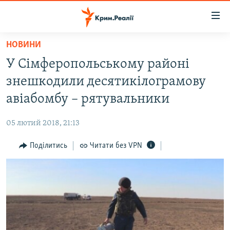
Доступність
посилання
Перейти
НОВИНИ
до
НОВИНИ
У Сімферопольському районі
основного
ВОДА.КРИМ
матеріалу
знешкодили десятикілограмову
ВІДЕО ТА ФОТО
Перейти
авіабомбу – рятувальники
до
ПОЛІТИКА
основної
05 лютий 2018, 21:13
БЛОГИ
навігації
Перейти
Поділитись
Читати без VPN
ПОГЛЯД
до
ІНТЕРВ'Ю
пошуку
ВСЕ ЗА ДЕНЬ
СПЕЦПРОЕКТИ
ЯК ОБІЙТИ БЛОКУВАННЯ
ДЕПОРТАЦІЯ