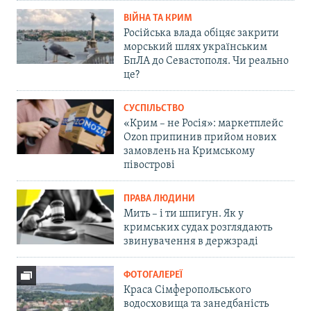
ВІЙНА ТА КРИМ
Російська влада обіцяє закрити
морський шлях українським
БпЛА до Севастополя. Чи реально
це?
СУСПІЛЬСТВО
«Крим – не Росія»: маркетплейс
Ozon припинив прийом нових
замовлень на Кримському
півострові
ПРАВА ЛЮДИНИ
Мить – і ти шпигун. Як у
кримських судах розглядають
звинувачення в держзраді
ФОТОГАЛЕРЕЇ
Краса Сімферопольського
водосховища та занедбаність