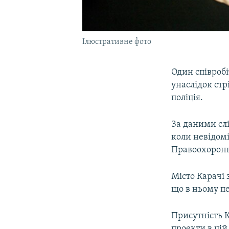
Ілюстративне фото
Один співроб
унаслідок стр
поліція.
За даними слі
коли невідом
Правоохоронці
Місто Карачі 
що в ньому п
Присутність К
проекти в цій 