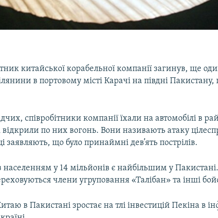
ітник китайської корабельної компанії загинув, ще од
ілянини в портовому місті Карачі на півдні Пакистану,
дчих, співробітники компанії їхали на автомобілі в ра
і відкрили по них вогонь. Вони називають атаку цілес
 заявляють, що було принаймні дев’ять пострілів.
з населенням у 14 мільйонів є найбільшим у Пакистані
ереховуються члени угруповання «Талібан» та інші бой
итаю в Пакистані зростає на тлі інвестицій Пекіна в і
країні.