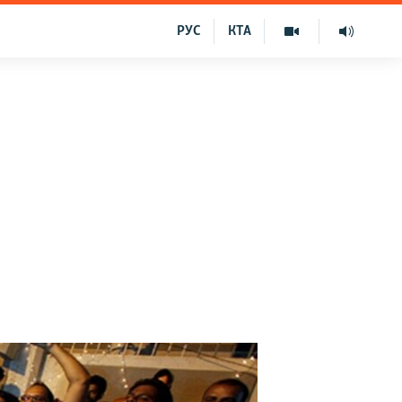
РУС
КТА