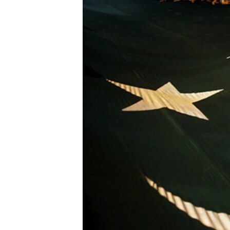
ВІДЕОУРОКИ «ELIFBE»
СВІДЧЕННЯ ОКУПАЦІЇ
УКРАЇНСЬКА ПРОБЛЕМА КРИМУ
ІНФОГРАФІКА