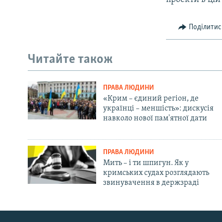
Поділитис
Читайте також
ПРАВА ЛЮДИНИ
«Крим – єдиний регіон, де
українці – меншість»: дискусія
навколо нової пам'ятної дати
ПРАВА ЛЮДИНИ
Мить – і ти шпигун. Як у
кримських судах розглядають
звинувачення в держзраді
Русский