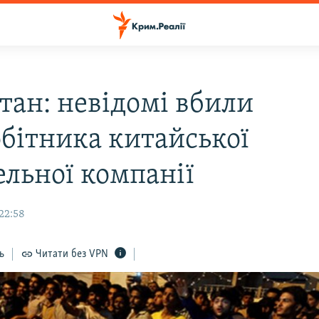
тан: невідомі вбили
обітника китайської
ельної компанії
22:58
ь
Читати без VPN