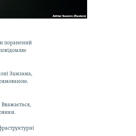
ин поранений
 повідомляє
йоні Замзама,
прямованою.
. Вважається,
овики.
нфраструктурні