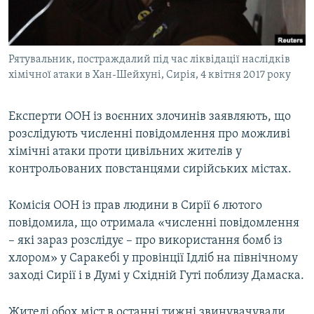
ВІДЕОУРОКИ «ELIFBE»
Русский
СВІДЧЕННЯ ОКУПАЦІЇ
Qırımtatar
Рятувальник, постраждалий під час ліквідації наслідків
УКРАЇНСЬКА ПРОБЛЕМА КРИМУ
хімічної атаки в Хан-Шейхуні, Сирія, 4 квітня 2017 року
ДОЛУЧАЙСЯ!
ІНФОГРАФІКА
Експерти ООН із воєнних злочинів заявляють, що
розслідують численні повідомлення про можливі
хімічні атаки проти цивільних жителів у
Усі сайти RFE/RL
контрольованих повстанцями сирійських містах.
Комісія ООН із прав людини в Сирії 6 лютого
повідомила, що отримала «численні повідомлення
– які зараз розслідує – про використання бомб із
хлором» у Саракебі у провінції Ідліб на північному
заході Сирії і в Думі у Східній Гуті поблизу Дамаска.
Жителі обох міст в останні тижні звинувачували