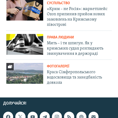
СУСПІЛЬСТВО
«Крим – не Росія»: маркетплейс
Ozon припинив прийом нових
замовлень на Кримському
півострові
ПРАВА ЛЮДИНИ
Мить – і ти шпигун. Як у
кримських судах розглядають
звинувачення в держзраді
ФОТОГАЛЕРЕЇ
Краса Сімферопольського
водосховища та занедбаність
довкола
ДОЛУЧАЙСЯ!