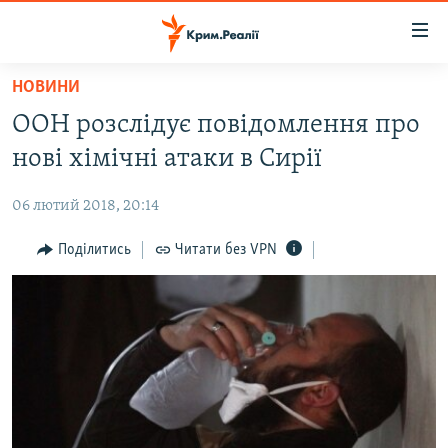
Доступність
посилання
Перейти
НОВИНИ
до
НОВИНИ
ООН розслідує повідомлення про
основного
ВОДА.КРИМ
матеріалу
нові хімічні атаки в Сирії
ВІДЕО ТА ФОТО
Перейти
до
06 лютий 2018, 20:14
ПОЛІТИКА
основної
БЛОГИ
Поділитись
Читати без VPN
навігації
Перейти
ПОГЛЯД
до
ІНТЕРВ'Ю
пошуку
ВСЕ ЗА ДЕНЬ
СПЕЦПРОЕКТИ
ЯК ОБІЙТИ БЛОКУВАННЯ
ДЕПОРТАЦІЯ