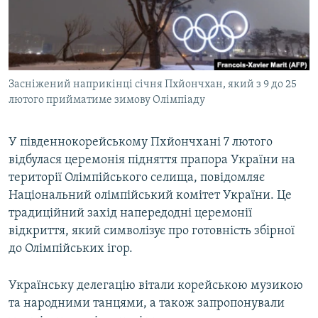
ВІДЕОУРОКИ «ELIFBE»
Русский
СВІДЧЕННЯ ОКУПАЦІЇ
Qırımtatar
УКРАЇНСЬКА ПРОБЛЕМА КРИМУ
Засніжений наприкінці січня Пхйончхан, який з 9 до 25
ДОЛУЧАЙСЯ!
ІНФОГРАФІКА
лютого прийматиме зимову Олімпіаду
У південнокорейському Пхйончхані 7 лютого
Усі сайти RFE/RL
відбулася церемонія підняття прапора України на
території Олімпійського селища, повідомляє
Національний олімпійський комітет України. Це
традиційний захід напередодні церемонії
відкриття, який символізує про готовність збірної
до Олімпійських ігор.
Українську делегацію вітали корейською музикою
та народними танцями, а також запропонували