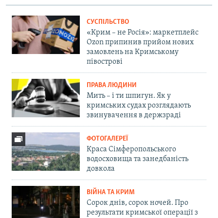
СУСПІЛЬСТВО
«Крим – не Росія»: маркетплейс
Ozon припинив прийом нових
замовлень на Кримському
півострові
ПРАВА ЛЮДИНИ
Мить – і ти шпигун. Як у
кримських судах розглядають
звинувачення в держзраді
ФОТОГАЛЕРЕЇ
Краса Сімферопольського
водосховища та занедбаність
довкола
ВІЙНА ТА КРИМ
Сорок днів, сорок ночей. Про
результати кримської операції з